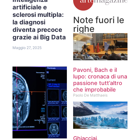
artificiale e
sclerosi multipla:
Note fuori le
la diagnosi
righe
diventa precoce
grazie ai Big Data
Maggio 27, 2025
Pavoni, Bach e il
lupo: cronaca di una
passione tutt’altro
che improbabile
Paolo De Matthaeis
Ghiacciai,