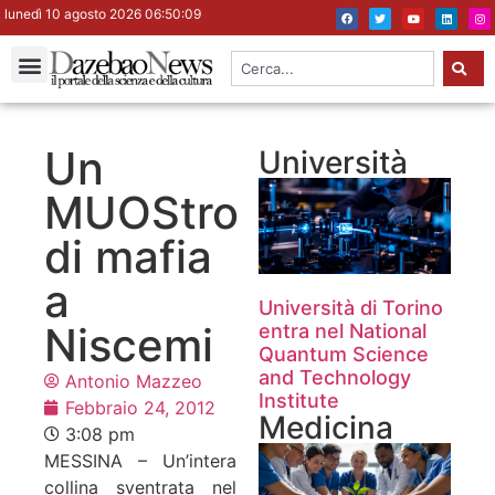
lunedì 10 agosto 2026 06:50:10
Un
Università
MUOStro
di mafia
a
Università di Torino
Niscemi
entra nel National
Quantum Science
and Technology
Antonio Mazzeo
Institute
Febbraio 24, 2012
Medicina
3:08 pm
MESSINA – Un’intera
collina sventrata nel