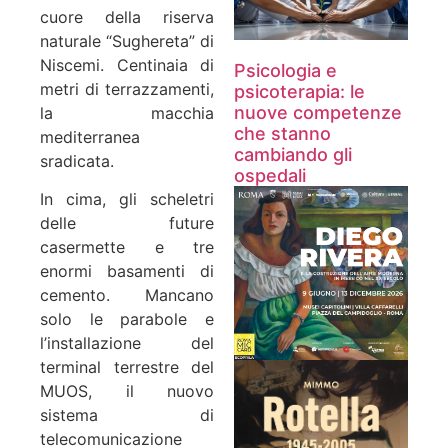
cuore della riserva
naturale “Sughereta” di
Niscemi. Centinaia di
Psicologia e
metri di terrazzamenti,
psicoterapia: le
nuove competenze
la macchia
che stanno
mediterranea
cambiando gli
sradicata.
ospedali
In cima, gli scheletri
delle future
casermette e tre
enormi basamenti di
cemento. Mancano
solo le parabole e
l’installazione del
terminal terrestre del
MUOS, il nuovo
sistema di
telecomunicazione