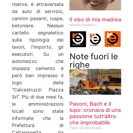
riserva, è attraversata
da auto di servizio,
camion pesanti, ruspe,
Il viso di mia madrea
betoniere. Nessun
Mirella Narducci
cartello segnaletico
sulla tipologia dei
lavori, l’importo, gli
esecutori. Su un
Note fuori le
automezzo che
righe
impasta cemento è
però ben impresso il
logo della
“Calcestruzzi Piazza
Srl”. Più di due mesi fa,
Pavoni, Bach e il
le amministrazioni
lupo: cronaca di una
locali sono state
passione tutt’altro
informate che la
che improbabile
Prefettura di
Paolo De Matthaeis
Caltanissetta ha