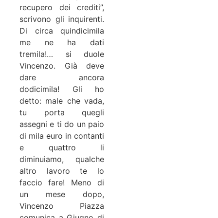
recupero dei crediti”,
scrivono gli inquirenti.
Di circa quindicimila
me ne ha dati
tremila!… si duole
Vincenzo. Già deve
dare ancora
dodicimila! Gli ho
detto: male che vada,
tu porta quegli
assegni e ti do un paio
di mila euro in contanti
e quattro li
diminuiamo, qualche
altro lavoro te lo
faccio fare! Meno di
un mese dopo,
Vincenzo Piazza
comunica a Giugno di