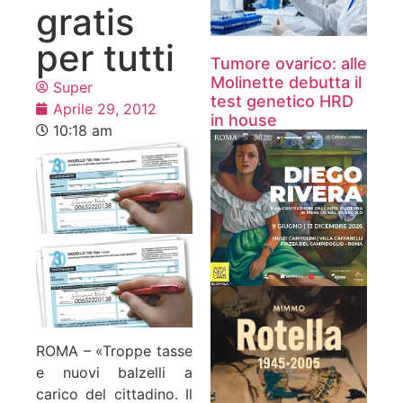
gratis
per tutti
Tumore ovarico: alle
Molinette debutta il
Super
test genetico HRD
Aprile 29, 2012
in house
10:18 am
ROMA – «Troppe tasse
e nuovi balzelli a
carico del cittadino. Il