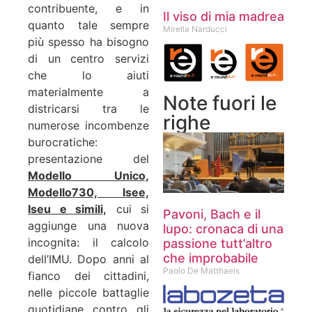
contribuente, e in
Il viso di mia madrea
quanto tale sempre
Mirella Narducci
più spesso ha bisogno
di un centro servizi
che lo aiuti
materialmente a
Note fuori le
districarsi tra le
righe
numerose incombenze
burocratiche:
presentazione del
Modello Unico,
Modello730, Isee,
Iseu e simili,
cui si
Pavoni, Bach e il
aggiunge una nuova
lupo: cronaca di una
incognita: il calcolo
passione tutt’altro
che improbabile
dell’IMU. Dopo anni al
Paolo De Matthaeis
fianco dei cittadini,
nelle piccole battaglie
quotidiane contro gli