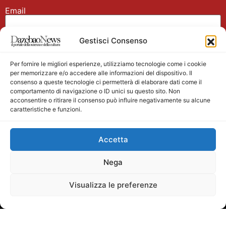
Email
Gestisci Consenso
Nome
Per fornire le migliori esperienze, utilizziamo tecnologie come i cookie
per memorizzare e/o accedere alle informazioni del dispositivo. Il
consenso a queste tecnologie ci permetterà di elaborare dati come il
comportamento di navigazione o ID unici su questo sito. Non
acconsentire o ritirare il consenso può influire negativamente su alcune
caratteristiche e funzioni.
Main partner
Accetta
Nega
Visualizza le preferenze
Testata giornalistica registrata presso il Tribunale di
Velletri n. 1/2011 del 27/01/2011 Direttore responsabile
Alessandro Ambrosin Redazione +39 338 4911077 per