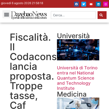
giovedì 6 agosto 2026 21:58:19
Fiscalità.
Università
Il
Codacons
lancia
Università di Torino
proposta.
entra nel National
Quantum Science
Troppe
and Technology
Institute
tasse,
Medicina
Caf