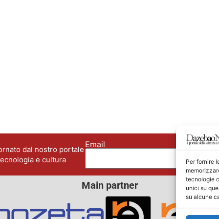
Email
No
rnato dal nostro portale
tecnologia e cultura
Per fornire 
memorizzare 
tecnologie c
Main partner
unici su que
su alcune ca