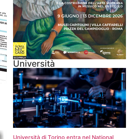
Università
Università di Torino entra nel National