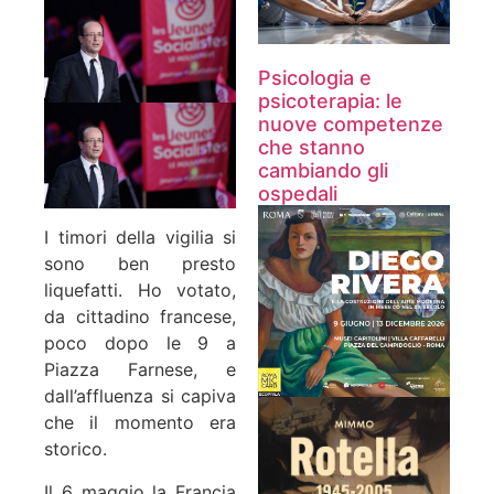
Psicologia e
psicoterapia: le
nuove competenze
che stanno
cambiando gli
ospedali
I timori della vigilia si
sono ben presto
liquefatti. Ho votato,
da cittadino francese,
poco dopo le 9 a
Piazza Farnese, e
dall’affluenza si capiva
che il momento era
storico.
Il 6 maggio la Francia