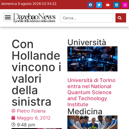
domenica 9 agosto 2026 02:34:23
Con
Università
Hollande
vincono i
valori
Università di Torino
della
entra nel National
Quantum Science
sinistra
and Technology
Institute
Medicina
Pietro Folena
Maggio 6, 2012
9:48 pm