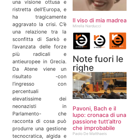
una visione ottusa e
ristretta dell’Europa, e
ha tragicamente
Il viso di mia madrea
aggravato la crisi. C’è
Mirella Narducci
una relazione tra la
sconfitta di Sarkò e
l’avanzata delle forze
più radicali e
Note fuori le
antieuropee in Grecia.
righe
Da Atene viene un
risultato -con
l’ingresso con
percentuali
elevatissime dei
neonazisti in
Pavoni, Bach e il
Parlamento- che
lupo: cronaca di una
racconta di cosa può
passione tutt’altro
che improbabile
produrre una gestione
Paolo De Matthaeis
tecnocratica, algida e