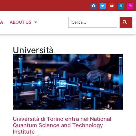
IA
ABOUT US
Università
Università di Torino entra nel National
Quantum Science and Technology
Institute