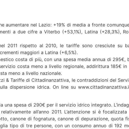
o che aumentare nel Lazio: +19% di media a fronte comunque
menti a due cifre a Viterbo (+53,1%), Latina (+28,3%), R
nel 2011 rispetto al 2010, le tariffe sono cresciute su b
ncrementi maggiori a Latina (+6,5%).
domestico costa di più, con una spesa media annua di 295€, 
 servizio costa meno a livello regionale, addirittura 185€ in
costa meno a livello nazionale.
zi & Tariffe di Cittadinanzattiva, le contraddizioni del Serv
lla dispersione idrica. On line su www.cittadinanzattiva.it
 una spesa di 290€ per il servizio idrico integrato. L’indag
 relativamente all’anno 2011. L’attenzione si è focalizzata 
otto, canone di fognatura, canone di depurazione, quota fi
amiglia tipo di tre persone, con un consumo annuo di 192 me