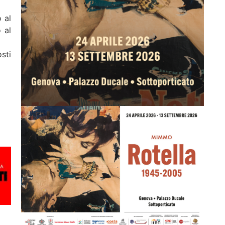
 al
 al
sti