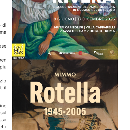
 di
oma
ase
ben
 più
izio
 il
ine
sul
ssa
tri