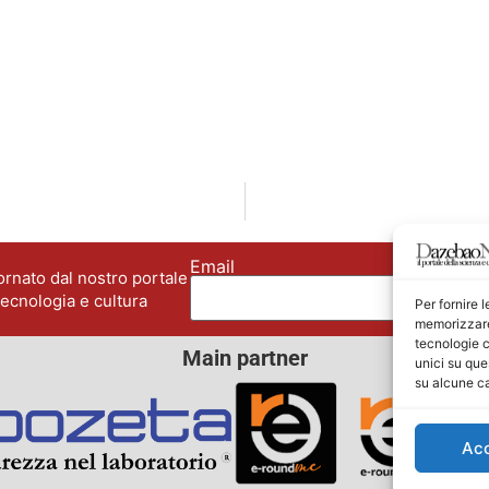
Email
No
rnato dal nostro portale
tecnologia e cultura
Per fornire 
memorizzare 
tecnologie c
Main partner
unici su que
su alcune ca
Ac