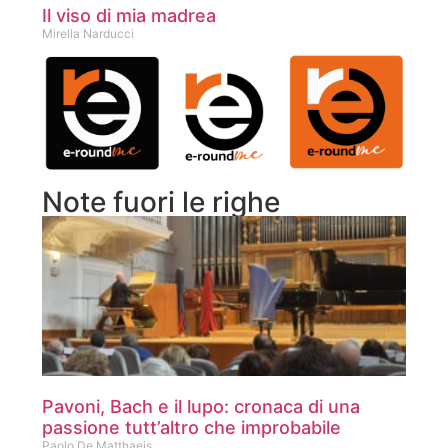
Il viso di mia madrea
Mirella Narducci
Note fuori le righe
Pavoni, Bach e il lupo: cronaca di una
passione tutt’altro che improbabile
Paolo De Matthaeis