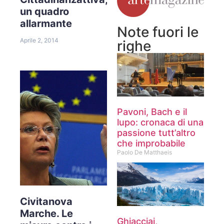
un quadro
allarmante
Note fuori le
Aprile 2, 2014
righe
Pavoni, Bach e il
lupo: cronaca di una
passione tutt’altro
che improbabile
Paolo De Matthaeis
Civitanova
Marche. Le
Ghiacciai,