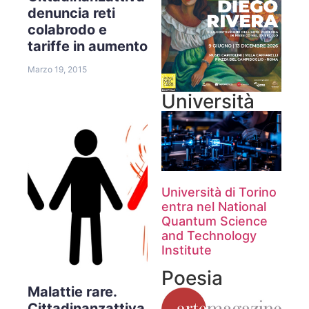
denuncia reti
colabrodo e
tariffe in aumento
Marzo 19, 2015
Università
Università di Torino
entra nel National
Quantum Science
and Technology
Institute
Poesia
Malattie rare.
Cittadinanzattiva,