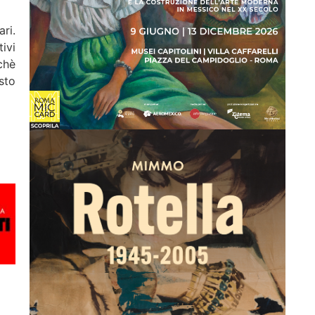
ri.
ivi
rchè
sto