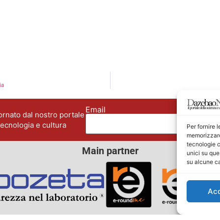
ia
Email
No
rnato dal nostro portale
tecnologia e cultura
Per fornire 
memorizzare 
tecnologie c
Main partner
unici su que
su alcune ca
Ac