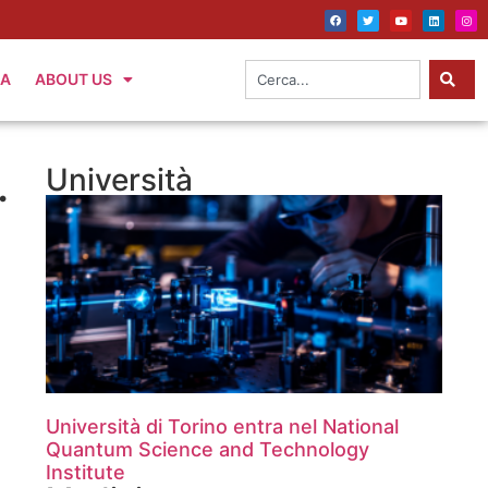
IA
ABOUT US
.
Università
Università di Torino entra nel National
Quantum Science and Technology
Institute