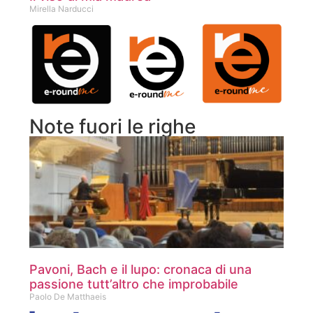
Mirella Narducci
Note fuori le righe
Pavoni, Bach e il lupo: cronaca di una
passione tutt’altro che improbabile
Paolo De Matthaeis