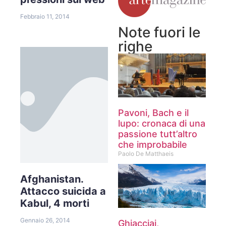
Febbraio 11, 2014
Note fuori le
righe
Pavoni, Bach e il
lupo: cronaca di una
passione tutt’altro
che improbabile
Paolo De Matthaeis
Afghanistan.
Attacco suicida a
Kabul, 4 morti
Gennaio 26, 2014
Ghiacciai,