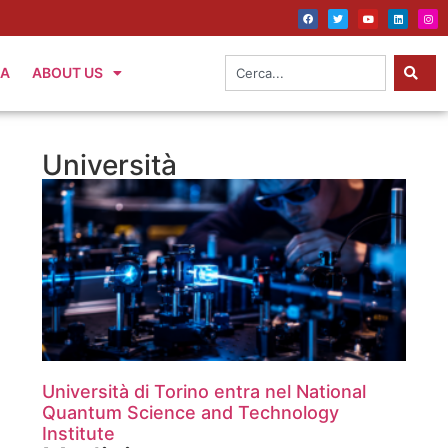
IA
ABOUT US
Università
Università di Torino entra nel National
Quantum Science and Technology
Institute