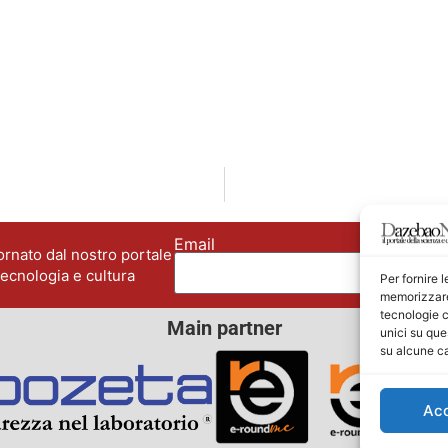
Email
No
rnato dal nostro portale
tecnologia e cultura
Per fornire 
memorizzare 
tecnologie c
Main partner
unici su que
su alcune ca
Ac