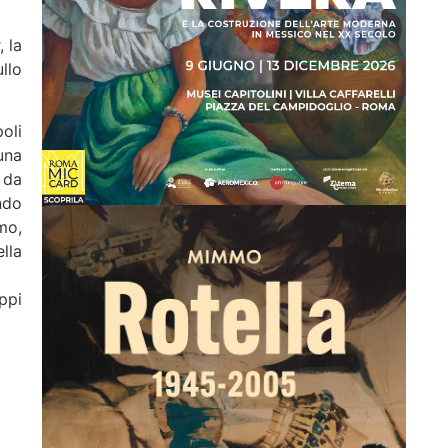
 la
llo
oli
una
 da
ndo
mo,
lla
ppi