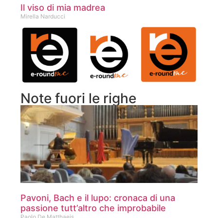
Il viso di mia madrea
Mirella Narducci
Note fuori le righe
Pavoni, Bach e il lupo: cronaca di una
passione tutt’altro che improbabile
Paolo De Matthaeis