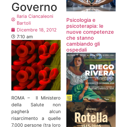
Governo
Ilaria Ciancaleoni
Psicologia e
Bartoli
psicoterapia: le
Dicembre 18, 2012
nuove competenze
7:10 am
che stanno
cambiando gli
ospedali
ROMA – Il Ministero
della Salute non
pagherà alcun
risarcimento a quelle
7.000 persone (tra loro