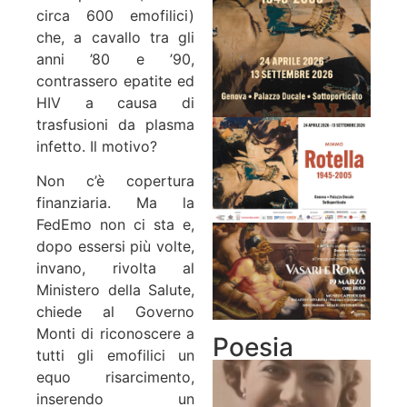
circa 600 emofilici)
che, a cavallo tra gli
anni ’80 e ’90,
contrassero epatite ed
HIV a causa di
trasfusioni da plasma
infetto. Il motivo?
Non c’è copertura
finanziaria. Ma la
FedEmo non ci sta e,
dopo essersi più volte,
invano, rivolta al
Ministero della Salute,
chiede al Governo
Monti di riconoscere a
Poesia
tutti gli emofilici un
equo risarcimento,
inserendo un