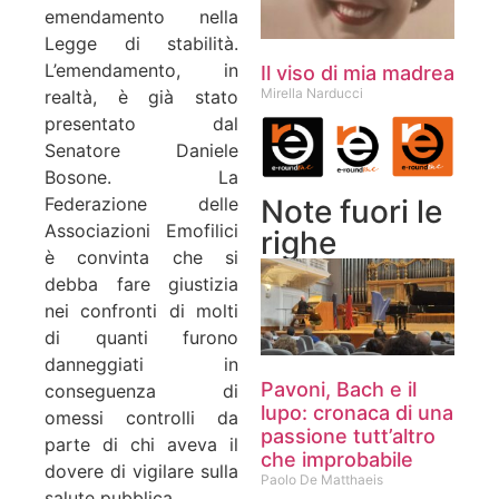
emendamento nella
Legge di stabilità.
L’emendamento, in
Il viso di mia madrea
Mirella Narducci
realtà, è già stato
presentato dal
Senatore Daniele
Bosone. La
Note fuori le
Federazione delle
Associazioni Emofilici
righe
è convinta che si
debba fare giustizia
nei confronti di molti
di quanti furono
danneggiati in
Pavoni, Bach e il
conseguenza di
lupo: cronaca di una
omessi controlli da
passione tutt’altro
parte di chi aveva il
che improbabile
dovere di vigilare sulla
Paolo De Matthaeis
salute pubblica.