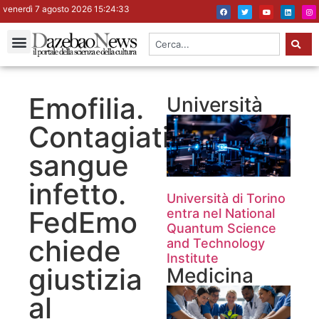
venerdì 7 agosto 2026 15:24:33
Emofilia.
Università
Contagiati
sangue
infetto.
Università di Torino
FedEmo
entra nel National
Quantum Science
chiede
and Technology
Institute
giustizia
Medicina
al