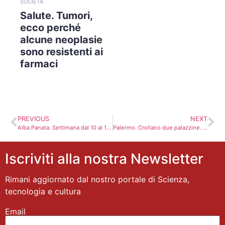
SOCIETÀ
Salute. Tumori,
ecco perché
alcune neoplasie
sono resistenti ai
farmaci
PREVIOUS
NEXT
Alba Panata. Settimana dal 10 al 16 dicembre
Palermo. Crollano due palazzine. 4 morti
Iscriviti alla nostra Newsletter
Rimani aggiornato dal nostro portale di Scienza,
tecnologia e cultura
Email