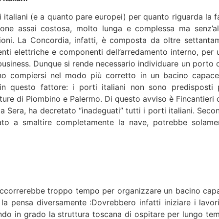
ti italiani (e a quanto pare europei) per quanto riguarda la 
ione assai costosa, molto lunga e complessa ma senz’al
ioni. La Concordia, infatti, è composta da oltre settantam
nti elettriche e componenti dell’arredamento interno, per 
business. Dunque si rende necessario individuare un porto 
no compiersi nel modo più corretto in un bacino capace
 in questo fattore: i porti italiani non sono predisposti 
ure di Piombino e Palermo. Di questo avviso è Fincantieri 
a Sera, ha decretato “inadeguati” tutti i porti italiani. Sec
itato a smaltire completamente la nave, potrebbe solame
occorrerebbe troppo tempo per organizzare un bacino cap
to la pensa diversamente :Dovrebbero infatti iniziare i lavor
do in grado la struttura toscana di ospitare per lungo te