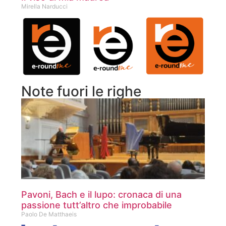
Mirella Narducci
Note fuori le righe
Pavoni, Bach e il lupo: cronaca di una
passione tutt’altro che improbabile
Paolo De Matthaeis