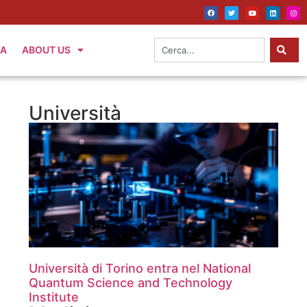
IA
ABOUT US
Università
Università di Torino entra nel National
Quantum Science and Technology
Institute