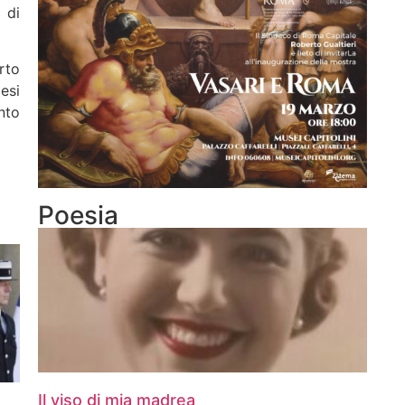
 di
rto
mesi
nto
Poesia
Il viso di mia madrea