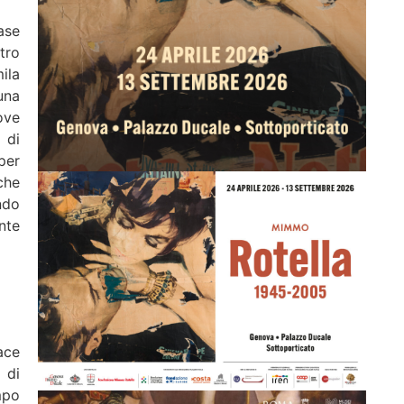
fase
tro
ila
una
ove
 di
per
che
ondo
nte
ace
i di
mpo