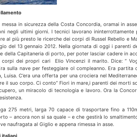
ellamento
la messa in sicurezza della Costa Concordia, oramai in asse
i negli ultimi giorni. I tecnici lavorano ininterrottamente 
are al più presto le ricerche dei corpi di Russel Rebello e M
gio del 13 gennaio 2012. Nella giornata di oggi i parenti de
e della Capitaneria di porto, per poter lasciar cadere in ac
i corpi dei propri cari Elio Vincenzi il marito. Dice: “ Vog
”.Era sulla nave per festeggiare ol compleanno. Era partita 
ca, Luisa. C’era una offerta per una crociera nel Mediterrane
e il suo corpo. Ci conto” Fiori in mare,i parenti dei morti s
 recupero, un miracolo di tecnologia e lavoro. Ora la Concor
 esistenza.
a 275 metri, larga 70 capace di trasportare fino a 110m
rto – ancora non si sa quale – e che gestirà lo smaltimento
nave naufragata al Giglio e appena rimessa in asse.
italiani