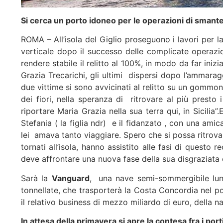
Si cerca un porto idoneo per le operazioni di smant
ROMA – All’isola del Giglio proseguono i lavori per 
verticale dopo il successo delle complicate operazion
rendere stabile il relitto al 100%, in modo da far inizi
Grazia Trecarichi, gli ultimi dispersi dopo l’ammarag
due vittime si sono avvicinati al relitto su un gommon
dei fiori, nella speranza di ritrovare al più presto 
riportare Maria Grazia nella sua terra qui, in Sicilia
Stefania ( la figlia ndr) e il fidanzato , con una ami
lei amava tanto viaggiare. Spero che si possa ritrovar
tornati all’isola, hanno assistito alle fasi di questo
deve affrontare una nuova fase della sua disgraziata
Sarà la
Vanguard
, una nave semi-sommergibile lung
tonnellate, che trasporterà la Costa Concordia nel po
il relativo business di mezzo miliardo di euro, della 
In attesa della primavera si apre la contesa fra i porti 