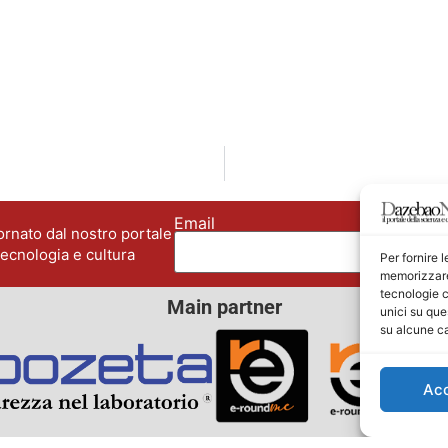
Email
No
rnato dal nostro portale
tecnologia e cultura
Per fornire 
memorizzare 
tecnologie c
Main partner
unici su que
su alcune ca
Ac