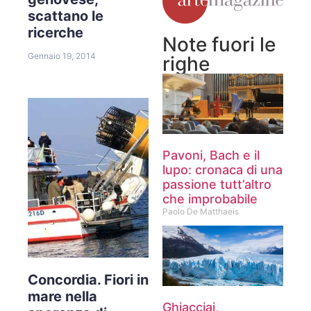
scattano le
ricerche
Note fuori le
Gennaio 19, 2014
righe
Pavoni, Bach e il
lupo: cronaca di una
passione tutt’altro
che improbabile
Paolo De Matthaeis
Concordia. Fiori in
mare nella
Ghiacciai,