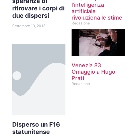
speranza di
l’intelligenza
ritrovare i corpi di
artificiale
due dispersi
rivoluziona le stime
Redazione
Settembre 19, 2013
Venezia 83.
Omaggio a Hugo
Pratt
Redazione
Disperso un F16
statunitense