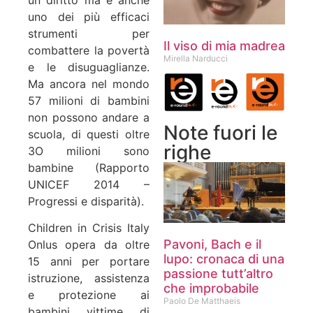
uno dei più efficaci
strumenti per
Il viso di mia madrea
combattere la povertà
Mirella Narducci
e le disuguaglianze.
Ma ancora nel mondo
57 milioni di bambini
non possono andare a
Note fuori le
scuola, di questi oltre
righe
3O milioni sono
bambine (Rapporto
UNICEF 2014 –
Progressi e disparità).
Children in Crisis Italy
Pavoni, Bach e il
Onlus opera da oltre
lupo: cronaca di una
15 anni per portare
passione tutt’altro
istruzione, assistenza
che improbabile
e protezione ai
Paolo De Matthaeis
bambini vittime di