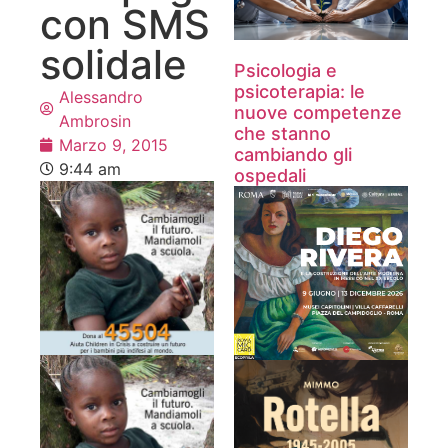
con SMS
solidale
Psicologia e
psicoterapia: le
Alessandro
nuove competenze
Ambrosin
che stanno
Marzo 9, 2015
cambiando gli
9:44 am
ospedali