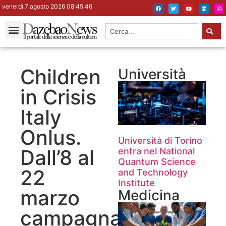
venerdì 7 agosto 2026 08:45:47
Children
Università
in Crisis
Italy
Onlus.
Università di Torino
Dall’8 al
entra nel National
Quantum Science
22
and Technology
Institute
marzo
Medicina
campagna