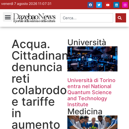
venerdì 7 agosto 2026 11:07:32
Acqua.
Università
Cittadinanzattiva
denuncia
reti
Università di Torino
colabrodo
entra nel National
Quantum Science
e tariffe
and Technology
Institute
in
Medicina
aumento