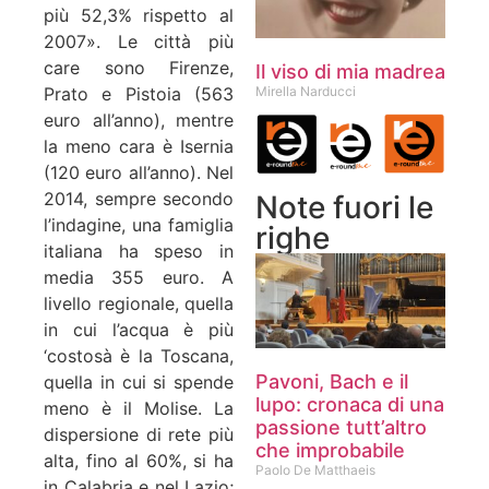
più 52,3% rispetto al
2007». Le città più
care sono Firenze,
Il viso di mia madrea
Mirella Narducci
Prato e Pistoia (563
euro all’anno), mentre
la meno cara è Isernia
(120 euro all’anno). Nel
2014, sempre secondo
Note fuori le
l’indagine, una famiglia
righe
italiana ha speso in
media 355 euro. A
livello regionale, quella
in cui l’acqua è più
‘costosà è la Toscana,
Pavoni, Bach e il
quella in cui si spende
lupo: cronaca di una
meno è il Molise. La
passione tutt’altro
dispersione di rete più
che improbabile
alta, fino al 60%, si ha
Paolo De Matthaeis
in Calabria e nel Lazio;