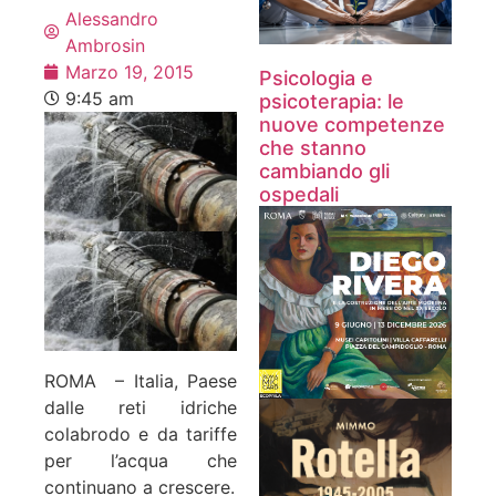
Alessandro
Ambrosin
Marzo 19, 2015
Psicologia e
9:45 am
psicoterapia: le
nuove competenze
che stanno
cambiando gli
ospedali
ROMA – Italia, Paese
dalle reti idriche
colabrodo e da tariffe
per l’acqua che
continuano a crescere.