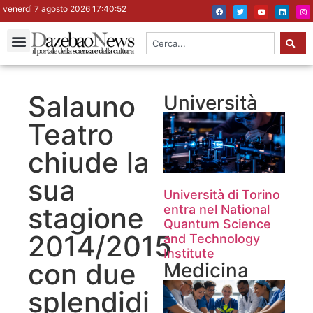
venerdì 7 agosto 2026 17:40:53
Salauno
Università
Teatro
chiude la
sua
Università di Torino
stagione
entra nel National
Quantum Science
2014/2015
and Technology
Institute
con due
Medicina
splendidi