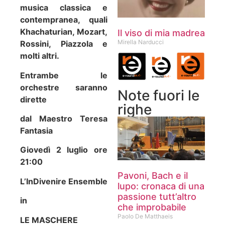
musica classica e
contempranea, quali
Khachaturian, Mozart,
Il viso di mia madrea
Mirella Narducci
Rossini, Piazzola e
molti altri.
Entrambe le
orchestre saranno
Note fuori le
dirette
righe
dal Maestro Teresa
Fantasia
Giovedì 2 luglio ore
21:00
Pavoni, Bach e il
L’InDivenire Ensemble
lupo: cronaca di una
passione tutt’altro
in
che improbabile
Paolo De Matthaeis
LE MASCHERE