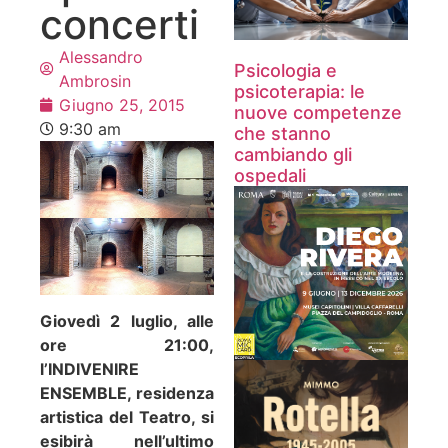
concerti
Alessandro
Psicologia e
Ambrosin
psicoterapia: le
Giugno 25, 2015
nuove competenze
9:30 am
che stanno
cambiando gli
ospedali
Giovedì 2 luglio, alle
ore 21:00,
l’INDIVENIRE
ENSEMBLE, residenza
artistica del Teatro, si
esibirà nell’ultimo