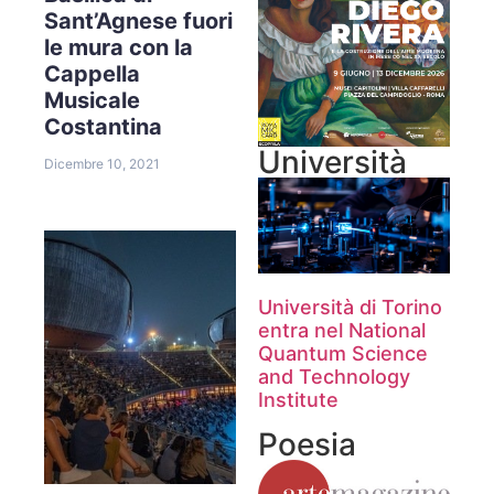
Sant’Agnese fuori
le mura con la
Cappella
Musicale
Costantina
Università
Dicembre 10, 2021
Università di Torino
entra nel National
Quantum Science
and Technology
Institute
Poesia