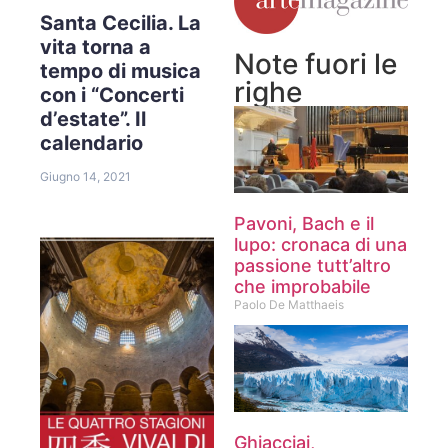
Santa Cecilia. La
vita torna a
Note fuori le
tempo di musica
righe
con i “Concerti
d’estate”. Il
calendario
Giugno 14, 2021
Pavoni, Bach e il
lupo: cronaca di una
passione tutt’altro
che improbabile
Paolo De Matthaeis
Ghiacciai,