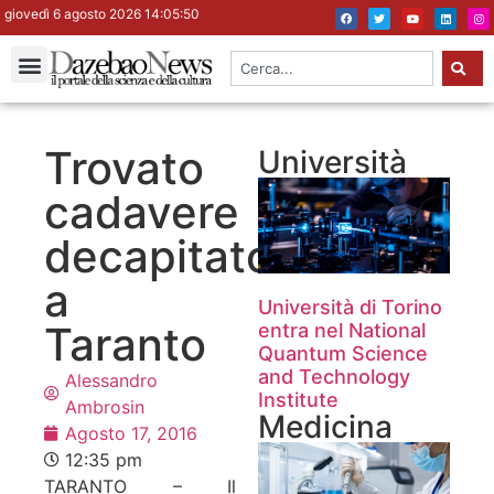
giovedì 6 agosto 2026 14:05:51
Trovato
Università
cadavere
decapitato
a
Università di Torino
Taranto
entra nel National
Quantum Science
and Technology
Alessandro
Institute
Ambrosin
Medicina
Agosto 17, 2016
12:35 pm
TARANTO – Il