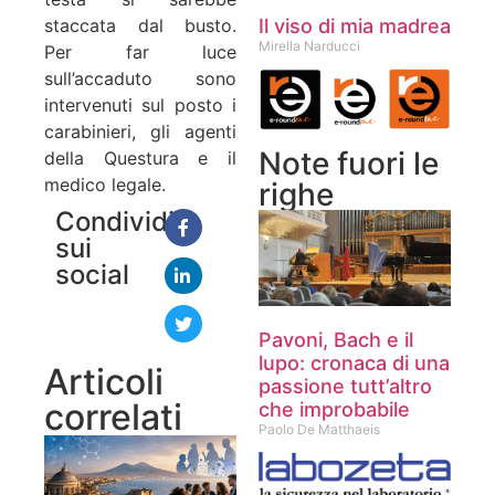
Il viso di mia madrea
staccata dal busto.
Mirella Narducci
Per far luce
sull’accaduto sono
intervenuti sul posto i
carabinieri, gli agenti
Note fuori le
della Questura e il
medico legale.
righe
Condividi
sui
social
Pavoni, Bach e il
lupo: cronaca di una
Articoli
passione tutt’altro
correlati
che improbabile
Paolo De Matthaeis