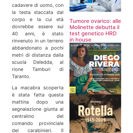
cadavere di uomo, con
la testa staccata dal
corpo e la cui età
Tumore ovarico: alle
dovrebbe essere sui
Molinette debutta il
test genetico HRD
40 anni, è stato
in house
rinvenuto in un terreno
abbandonato a pochi
metri di distanza dalla
scuola Deledda, al
rione Tamburi di
Taranto.
La macabra scoperta
è stata fatta questa
mattina dopo una
segnalazione giunta al
centralino del
comando provinciale
dei carabinieri. Il