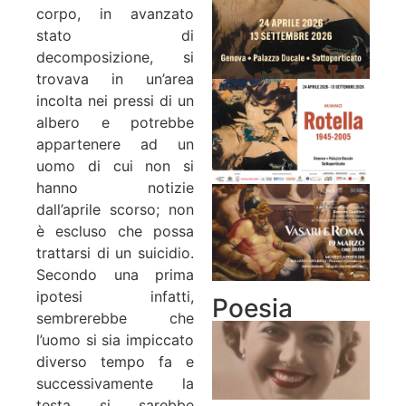
corpo, in avanzato
stato di
decomposizione, si
trovava in un’area
incolta nei pressi di un
albero e potrebbe
appartenere ad un
uomo di cui non si
hanno notizie
dall’aprile scorso; non
è escluso che possa
trattarsi di un suicidio.
Secondo una prima
ipotesi infatti,
Poesia
sembrerebbe che
l’uomo si sia impiccato
diverso tempo fa e
successivamente la
testa si sarebbe