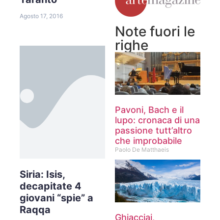
Agosto 17, 2016
Note fuori le
righe
Pavoni, Bach e il
lupo: cronaca di una
passione tutt’altro
che improbabile
Paolo De Matthaeis
Siria: Isis,
decapitate 4
giovani “spie” a
Raqqa
Ghiacciai,