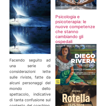
Psicologia e
psicoterapia: le
nuove competenze
che stanno
cambiando gli
ospedali
Facendo seguito ad
una serie di
considerazioni lette
sulle riviste, fatte da
alcuni personaggi del
mondo dello
spettacolo, indicative
di tanta confusione sul
contesto del coaching,