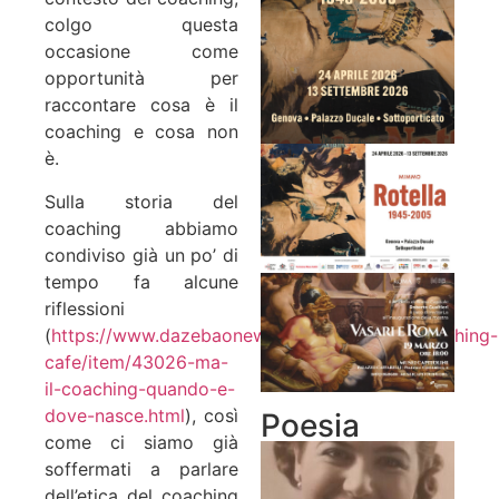
colgo questa
occasione come
opportunità per
raccontare cosa è il
coaching e cosa non
è.
Sulla storia del
coaching abbiamo
condiviso già un po’ di
tempo fa alcune
riflessioni
(
https://www.dazebaonews.it/italia/societa/coaching-
cafe/item/43026-ma-
il-coaching-quando-e-
dove-nasce.html
), così
Poesia
come ci siamo già
soffermati a parlare
dell’etica del coaching