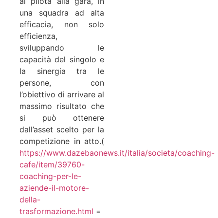
al pilota alla gara, in
una squadra ad alta
efficacia, non solo
efficienza,
sviluppando le
capacità del singolo e
la sinergia tra le
persone, con
l’obiettivo di arrivare al
massimo risultato che
si può ottenere
dall’asset scelto per la
competizione in atto.(
https://www.dazebaonews.it/italia/societa/coaching-
cafe/item/39760-
coaching-per-le-
aziende-il-motore-
della-
trasformazione.html
=