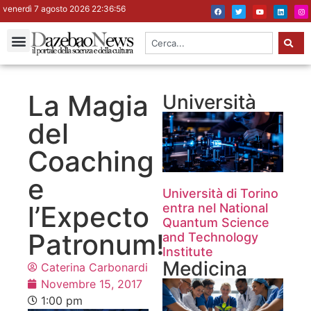
venerdì 7 agosto 2026 22:36:57
La Magia
Università
del
Coaching
e
Università di Torino
l’Expecto
entra nel National
Quantum Science
Patronum!
and Technology
Institute
Medicina
Caterina Carbonardi
Novembre 15, 2017
1:00 pm