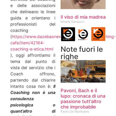
e delle associazioni
che delineano le linee
Il viso di mia madrea
guida e orientano i
Mirella Narducci
professionisti del
coaching
(
https://www.dazebaonews.it/italia/societa/coaching-
cafe/item/42164-
Note fuori le
coaching-e-etica.html
righe
), oggi affrontiamo il
tema dal punto di
vista del servizio che i
Coach offrono,
partendo dal chiarire
intanto cosa non è:
Il
Pavoni, Bach e il
Coaching non è una
lupo: cronaca di una
consulenza
passione tutt’altro
psicologica o
che improbabile
quant’altro di
Paolo De Matthaeis