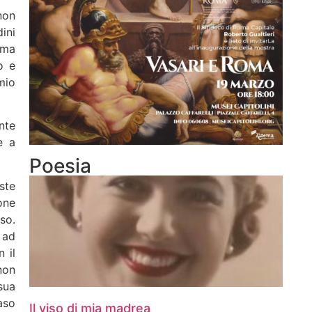
non
ini
 ma
o e
emio
nte
e a
Poesia
ste
one
so.
 ad
 il
non
sua
aso
Il viso di mia madrea