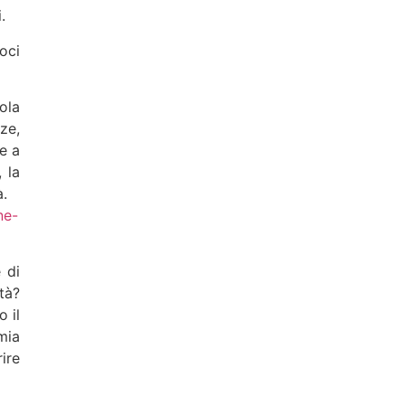
i.
oci
ola
ze,
e a
 la
tà.
ne-
 di
tà?
 il
mia
ire