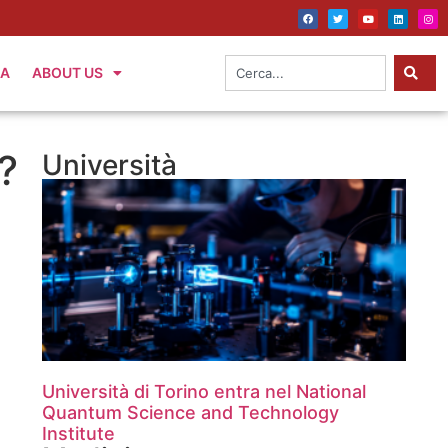
IA
ABOUT US
?
Università
Università di Torino entra nel National
Quantum Science and Technology
Institute