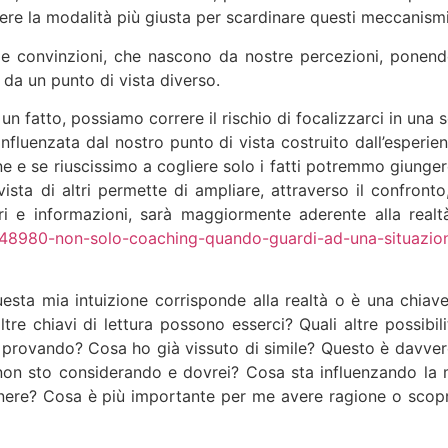
iere la modalità più giusta per scardinare questi meccanism
le convinzioni, che nascono da nostre percezioni, ponend
 da un punto di vista diverso.
n fatto, possiamo correre il rischio di focalizzarci in una s
nfluenzata dal nostro punto di vista costruito dall’esperien
ne e se riuscissimo a cogliere solo i fatti potremmo giunger
sta di altri permette di ampliare, attraverso il confronto,
ari e informazioni, sarà maggiormente aderente alla real
/48980-non-solo-coaching-quando-guardi-ad-una-situazio
esta mia intuizione corrisponde alla realtà o è una chiave
ltre chiavi di lettura possono esserci? Quali altre possibili
provando? Cosa ho già vissuto di simile? Questo è davvero
 non sto considerando e dovrei? Cosa sta influenzando la 
enere? Cosa è più importante per me avere ragione o scopr