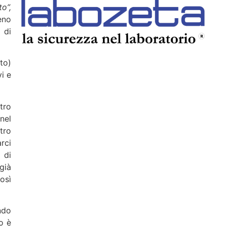
o”,
eno
 di
to)
vi e
tro
nel
tro
rci
 di
già
osì
ndo
o è