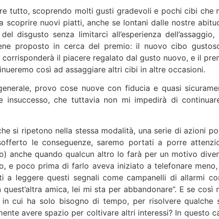
are tutto, scoprendo molti gusti gradevoli e pochi cibi che 
 scoprire nuovi piatti, anche se lontani dalle nostre abitud
del disgusto senza limitarci all’esperienza dell’assaggio,
ene proposto in cerca del premio: il nuovo cibo gustos
e, corrisponderà il piacere regalato dal gusto nuovo, e il pr
ueremo così ad assaggiare altri cibi in altre occasioni.
enerale, provo cose nuove con fiducia e quasi sicurame
le insuccesso, che tuttavia non mi impedirà di continuar
he si ripetono nella stessa modalità, una serie di azioni po
offerto le conseguenze, saremo portati a porre attenzi
to) anche quando qualcun altro lo farà per un motivo diver
o, e poco prima di farlo aveva iniziato a telefonare meno,
i a leggere questi segnali come campanelli di allarmi con
quest’altra amica, lei mi sta per abbandonare”. E se così 
n cui ha solo bisogno di tempo, per risolvere qualche 
nte avere spazio per coltivare altri interessi? In questo c