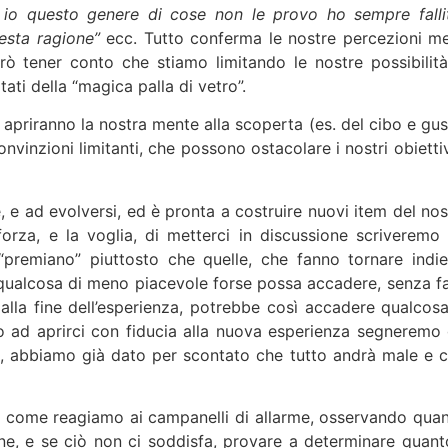
no io questo genere di cose non le provo ho sempre fallit
esta ragione”
ecc. Tutto conferma le nostre percezioni m
rò tener conto che stiamo limitando le nostre possibilità
tati della “magica palla di vetro”.
 apriranno la nostra mente alla scoperta (es. del cibo e gus
convinzioni limitanti, che possono ostacolare i nostri obietti
 e ad evolversi, ed è pronta a costruire nuovi item del nos
forza, e la voglia, di metterci in discussione scriveremo 
“premiano” piuttosto che quelle, che fanno tornare indie
 qualcosa di meno piacevole forse possa accadere, senza fa
alla fine dell’esperienza, potrebbe così accadere qualcosa
do ad aprirci con fiducia alla nuova esperienza segneremo 
e, abbiamo già dato per scontato che tutto andrà male e c
 come reagiamo ai campanelli di allarme, osservando qua
erne, e se ciò non ci soddisfa, provare a determinare quant