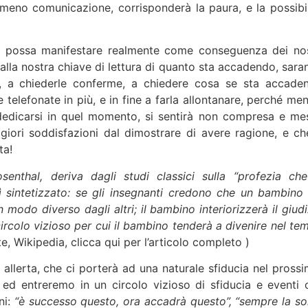
meno comunicazione, corrisponderà la paura, e la possibil
si possa manifestare realmente come conseguenza dei nos
alla nostra chiave di lettura di quanto sta accadendo, sara
la, a chiederle conferme, a chiedere cosa se sta accade
 telefonate in più, e in fine a farla allontanare, perché men
 dedicarsi in quel momento, si sentirà non compresa e me
iori soddisfazioni dal dimostrare di avere ragione, e che
ta!
enthal, deriva dagli studi classici sulla “profezia che
ì sintetizzato: se gli insegnanti credono che un bambino 
modo diverso dagli altri; il bambino interiorizzerà il giudi
ircolo vizioso per cui il bambino tenderà a divenire nel te
e, Wikipedia, clicca qui per l’articolo completo )
i allerta, che ci porterà ad una naturale sfiducia nel prossi
 ed entreremo in un circolo vizioso di sfiducia e eventi 
ni:
“è successo questo, ora accadrà questo”, “sempre la sol