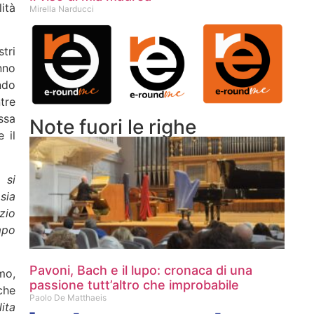
ità
Mirella Narducci
tri
nno
ndo
tre
ssa
Note fuori le righe
 il
 si
sia
zio
mpo
Pavoni, Bach e il lupo: cronaca di una
mo,
passione tutt’altro che improbabile
che
Paolo De Matthaeis
ita