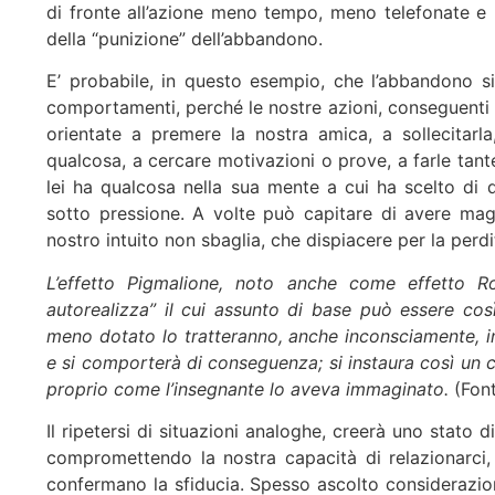
di fronte all’azione meno tempo, meno telefonate e 
della “punizione” dell’abbandono.
E’ probabile, in questo esempio, che l’abbandono 
comportamenti, perché le nostre azioni, conseguenti 
orientate a premere la nostra amica, a sollecitar
qualcosa, a cercare motivazioni o prove, a farle tante
lei ha qualcosa nella sua mente a cui ha scelto di
sotto pressione. A volte può capitare di avere magg
nostro intuito non sbaglia, che dispiacere per la perdi
L’effetto Pigmalione, noto anche come effetto Ros
autorealizza” il cui assunto di base può essere cos
meno dotato lo tratteranno, anche inconsciamente, in 
e si comporterà di conseguenza; si instaura così un c
proprio come l’insegnante lo aveva immaginato.
(
Font
Il ripetersi di situazioni analoghe, creerà uno stato d
compromettendo la nostra capacità di relazionarci,
confermano la sfiducia. Spesso ascolto considerazio