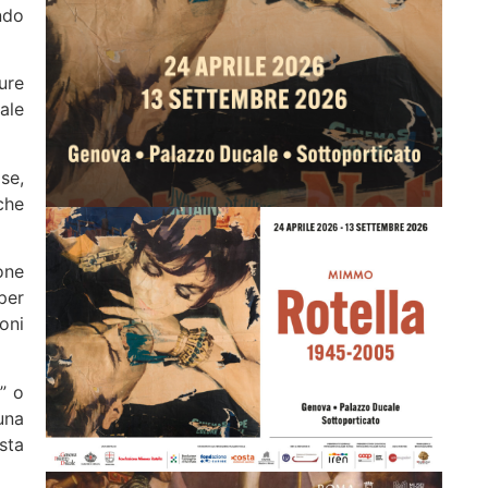
ndo
ure
ale
se,
che
one
per
oni
” o
una
sta
.