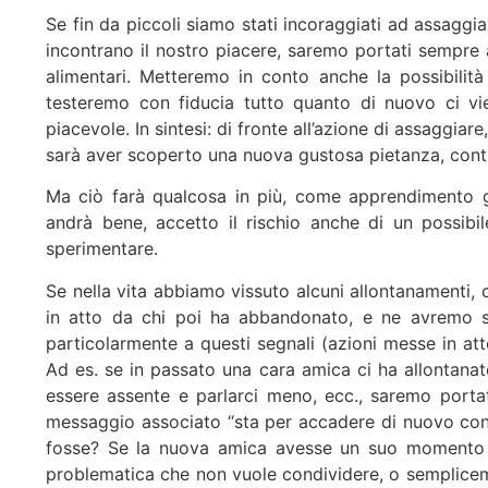
Se fin da piccoli siamo stati incoraggiati ad assaggi
incontrano il nostro piacere, saremo portati sempre a
alimentari. Metteremo in conto anche la possibilità 
testeremo con fiducia tutto quanto di nuovo ci vi
piacevole. In sintesi: di fronte all’azione di assaggiar
sarà aver scoperto una nuova gustosa pietanza, contin
Ma ciò farà qualcosa in più, come apprendimento g
andrà bene, accetto il rischio anche di un possibi
sperimentare.
Se nella vita abbiamo vissuto alcuni allontanamenti, c
in atto da chi poi ha abbandonato, e ne avremo s
particolarmente a questi segnali (azioni messe in at
Ad es. se in passato una cara amica ci ha allontanat
essere assente e parlarci meno, ecc., saremo portat
messaggio associato “sta per accadere di nuovo con 
fosse? Se la nuova amica avesse un suo momento i
problematica che non vuole condividere, o sempliceme