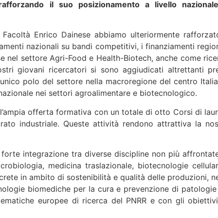
 rafforzando il suo posizionamento a livello nazional
a Facoltà Enrico Dainese abbiamo ulteriormente rafforzato
amenti nazionali su bandi competitivi, i finanziamenti region
rese nel settore Agri-Food e Health-Biotech, anche come rice
tri giovani ricercatori si sono aggiudicati altrettanti pr
, unico polo del settore nella macroregione del centro Italia
azionale nei settori agroalimentare e biotecnologico.
l’ampia offerta formativa con un totale di otto Corsi di laur
ato industriale. Queste attività rendono attrattiva la nos
orte integrazione tra diverse discipline non più affrontate
crobiologia, medicina traslazionale, biotecnologie cellular
ete in ambito di sostenibilità e qualità delle produzioni, ne
ecnologie biomediche per la cura e prevenzione di patologie
tematiche europee di ricerca del PNRR e con gli obiettivi