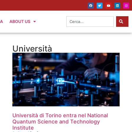
IA
ABOUT US
Università
Università di Torino entra nel National
Quantum Science and Technology
Institute