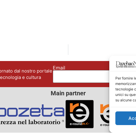
Email
No
rnato dal nostro portale
tecnologia e cultura
Per fornire 
memorizzare 
tecnologie c
Main partner
unici su que
su alcune ca
Ac