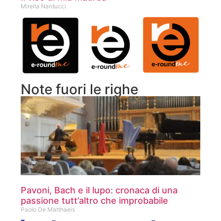
Mirella Narducci
Note fuori le righe
Pavoni, Bach e il lupo: cronaca di una
passione tutt’altro che improbabile
Paolo De Matthaeis