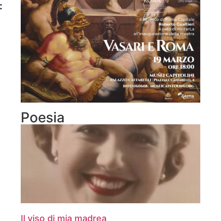
:
Poesia
Il viso di mia madrea