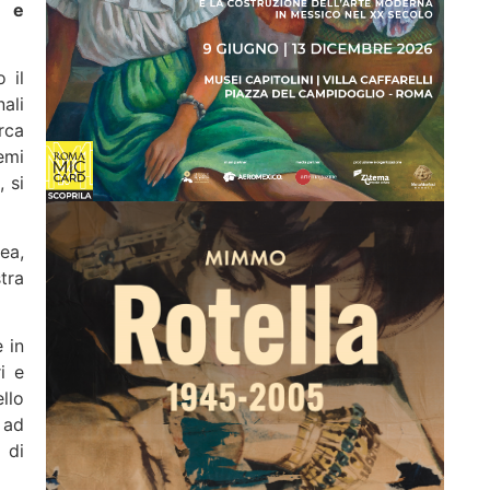
e e
 il
ali
rca
emi
, si
ea,
tra
 in
i e
llo
 ad
 di