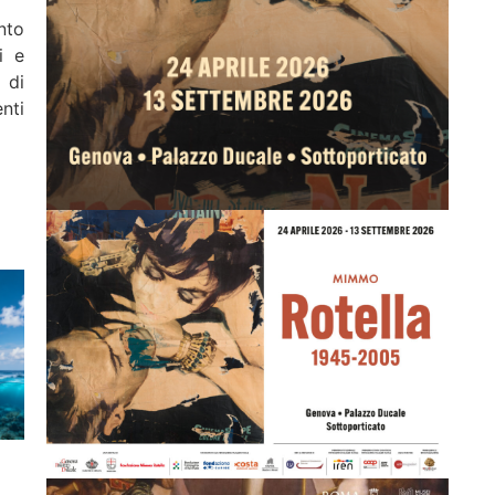
nto
i e
 di
nti