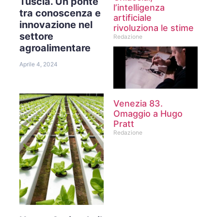
Tuscia. Un ponte
l’intelligenza
tra conoscenza e
artificiale
innovazione nel
rivoluziona le stime
settore
Redazione
agroalimentare
Aprile 4, 2024
Venezia 83.
Omaggio a Hugo
Pratt
Redazione