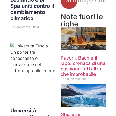
Spa uniti contro il
cambiamento
Note fuori le
climatico
righe
Novembre 29, 2024
Pavoni, Bach e il
lupo: cronaca di una
passione tutt’altro
che improbabile
Paolo De Matthaeis
Università
Ghiacciai,