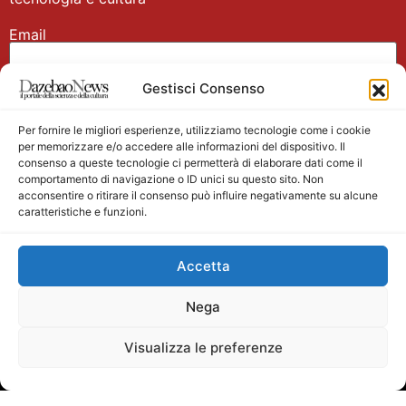
Email
Gestisci Consenso
Nome
Per fornire le migliori esperienze, utilizziamo tecnologie come i cookie
per memorizzare e/o accedere alle informazioni del dispositivo. Il
consenso a queste tecnologie ci permetterà di elaborare dati come il
comportamento di navigazione o ID unici su questo sito. Non
acconsentire o ritirare il consenso può influire negativamente su alcune
caratteristiche e funzioni.
Main partner
Accetta
Nega
Visualizza le preferenze
Testata giornalistica registrata presso il Tribunale di
Velletri n. 1/2011 del 27/01/2011 Direttore responsabile
Alessandro Ambrosin Redazione +39 338 4911077 per