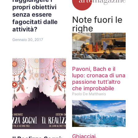
propri obiettivi
senza essere
Note fuori le
fagocitati dalle
righe
attività?
Gennaio 30, 2017
Pavoni, Bach e il
lupo: cronaca di una
passione tutt’altro
che improbabile
Paolo De Matthaeis
Ghiacciai,