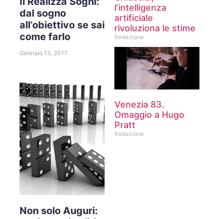
Il Realizza Sogni:
l’intelligenza
dal sogno
artificiale
all’obiettivo se sai
rivoluziona le stime
come farlo
Redazione
Gennaio 13, 2017
Venezia 83.
Omaggio a Hugo
Pratt
Redazione
Non solo Auguri: