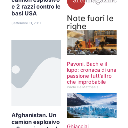
e 2 razzi contro le
basi USA
Note fuori le
Settembre 11, 2011
righe
Pavoni, Bach e il
lupo: cronaca di una
passione tutt’altro
che improbabile
Paolo De Matthaeis
Afghanistan. Un
camion esplosivo
Ghiacciai,