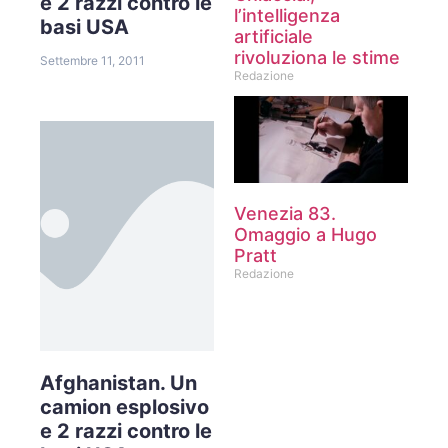
e 2 razzi contro le
l’intelligenza
basi USA
artificiale
rivoluziona le stime
Settembre 11, 2011
Redazione
Venezia 83.
Omaggio a Hugo
Pratt
Redazione
Afghanistan. Un
camion esplosivo
e 2 razzi contro le