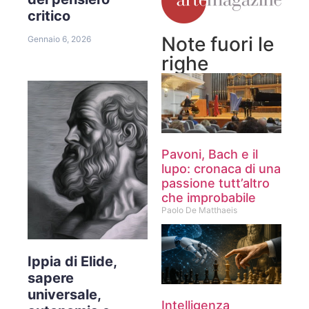
critico
Note fuori le
Gennaio 6, 2026
righe
Pavoni, Bach e il
lupo: cronaca di una
passione tutt’altro
che improbabile
Paolo De Matthaeis
Ippia di Elide,
sapere
universale,
Intelligenza