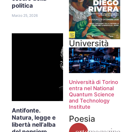
politica
Marzo 25, 2026
Università
Università di Torino
entra nel National
Quantum Science
and Technology
Institute
Antifonte.
Poesia
Natura, legge e
libertà nell’alba
del pensiero