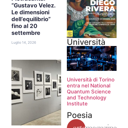
“Gustavo Velez.
Le dimensioni
dell’equilibrio”
fino al 20
settembre
Università
Luglio 14, 2026
Università di Torino
entra nel National
Quantum Science
and Technology
Institute
Poesia