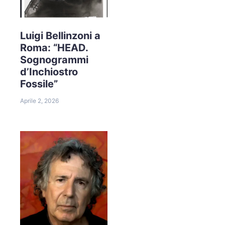
Luigi Bellinzoni a
Roma: “HEAD.
Sognogrammi
d’Inchiostro
Fossile”
Aprile 2, 2026