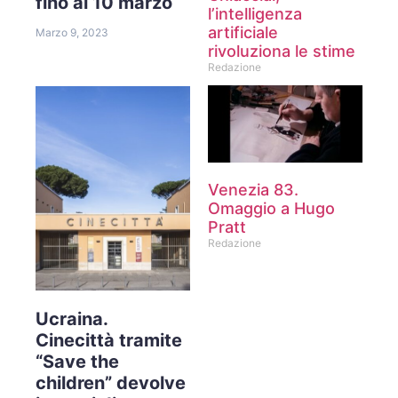
fino al 10 marzo
l’intelligenza
artificiale
Marzo 9, 2023
rivoluziona le stime
Redazione
Venezia 83.
Omaggio a Hugo
Pratt
Redazione
Ucraina.
Cinecittà tramite
“Save the
children” devolve