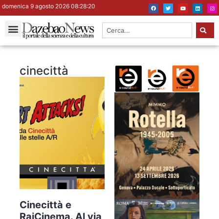
domenica 9 agosto 2026 08:28:21
cinecittà
Cinecittà e
RaiCinema. Al via