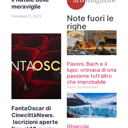
meraviglie
Note fuori le
Dicembre 21, 2023
righe
Pavoni, Bach e il
lupo: cronaca di una
passione tutt’altro
che improbabile
Paolo De Matthaeis
FantaOscar di
CinecittàNews.
Iscrizioni aperte
Ghiacciai,