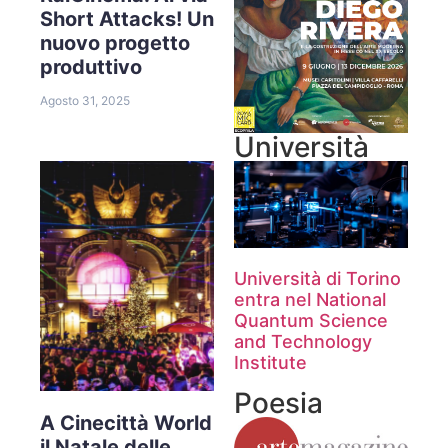
Short Attacks! Un
nuovo progetto
produttivo
Agosto 31, 2025
Università
Università di Torino
entra nel National
Quantum Science
and Technology
Institute
Poesia
A Cinecittà World
il Natale delle