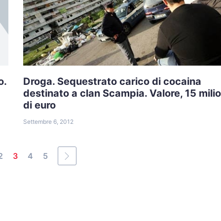
o.
Droga. Sequestrato carico di cocaina
destinato a clan Scampia. Valore, 15 milio
di euro
Settembre 6, 2012
2
3
4
5