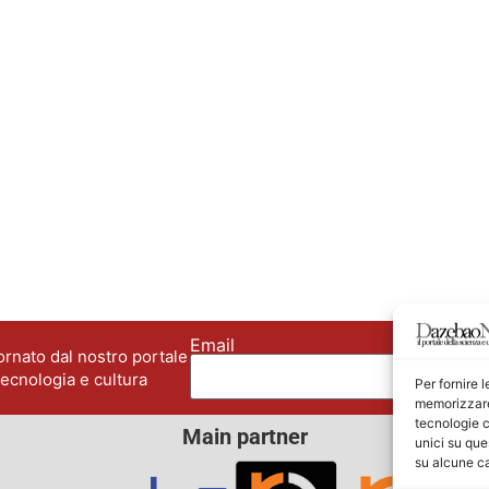
Email
No
rnato dal nostro portale
tecnologia e cultura
Per fornire 
memorizzare 
tecnologie c
Main partner
unici su que
su alcune ca