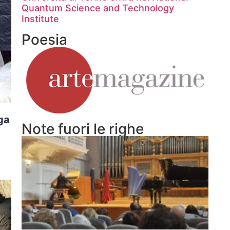
Quantum Science and Technology
Institute
Poesia
oga
Note fuori le righe