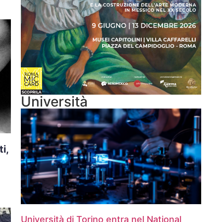
Università
i,
Università di Torino entra nel National