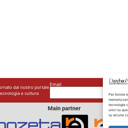
Email
No
rnato dal nostro portale
tecnologia e cultura
Per fornire 
memorizzare 
tecnologie c
Main partner
unici su que
su alcune ca