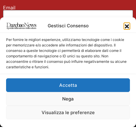
Email
Gestisci Consenso
Nome
Per fornire le migliori esperienze, utilizziamo tecnologie come i cookie
per memorizzare e/o accedere alle informazioni del dispositivo. Il
consenso a queste tecnologie ci permetterà di elaborare dati come il
comportamento di navigazione o ID unici su questo sito. Non
acconsentire o ritirare il consenso può influire negativamente su alcune
caratteristiche e funzioni.
Main partner
Accetta
Nega
Visualizza le preferenze
Testata giornalistica registrata presso il Tribunale di
Velletri n. 1/2011 del 27/01/2011 Direttore responsabile
Alessandro Ambrosin Redazione +39 338 4911077 per