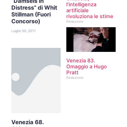
“Damsels in
l’intelligenza
Distress” di Whit
artificiale
Stillman (Fuori
rivoluziona le stime
Concorso)
Redazione
Luglio 30, 2011
Venezia 83.
Omaggio a Hugo
Pratt
Redazione
Venezia 68.