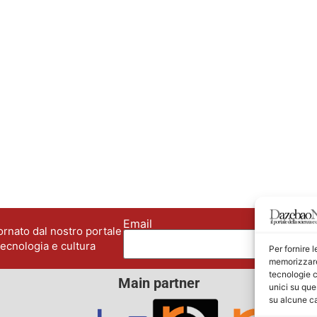
Email
No
rnato dal nostro portale
tecnologia e cultura
Per fornire 
memorizzare 
tecnologie c
Main partner
unici su que
su alcune ca