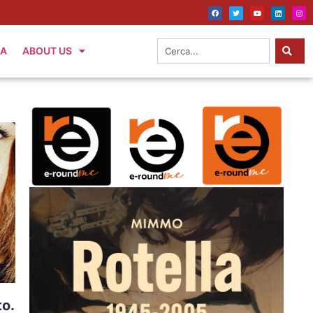
IA
ABOUT US
to.