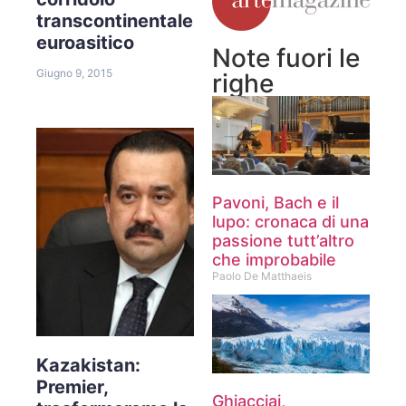
transcontinentale
euroasitico
Note fuori le
Giugno 9, 2015
righe
Pavoni, Bach e il
lupo: cronaca di una
passione tutt’altro
che improbabile
Paolo De Matthaeis
Kazakistan:
Premier,
Ghiacciai,