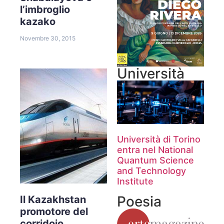
l’imbroglio
kazako
Novembre 30, 2015
Università
Università di Torino
entra nel National
Quantum Science
and Technology
Institute
Poesia
Il Kazakhstan
promotore del
corridoio