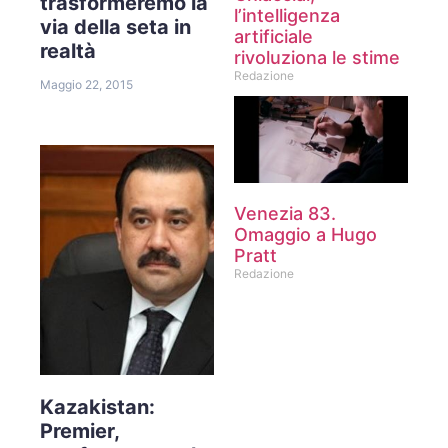
trasformeremo la
l’intelligenza
via della seta in
artificiale
realtà
rivoluziona le stime
Redazione
Maggio 22, 2015
Venezia 83.
Omaggio a Hugo
Pratt
Redazione
Kazakistan:
Premier,