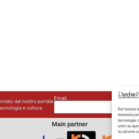
Email
No
rnato dal nostro portale
tecnologia e cultura
Per fornire 
memorizzare 
tecnologie c
Main partner
unici su que
su alcune ca