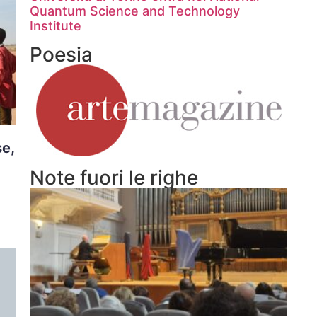
Quantum Science and Technology
Institute
Poesia
se,
Note fuori le righe