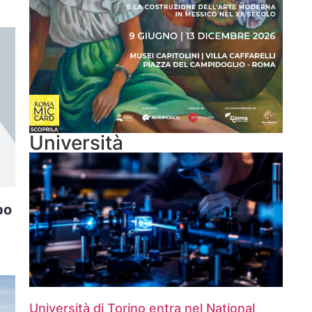
Università
bo
Università di Torino entra nel National