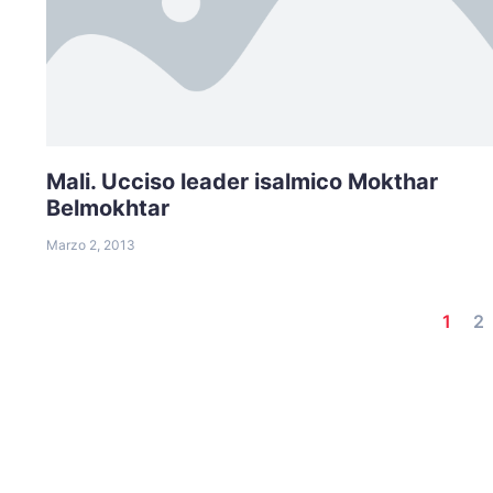
Mali. Ucciso leader isalmico Mokthar
Belmokhtar
Marzo 2, 2013
1
2