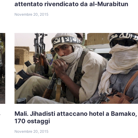
attentato rivendicato da al-Murabitun
Novembre 20, 2015
4
Mali. Jihadisti attaccano hotel a Bamako,
170 ostaggi
Novembre 20, 2015