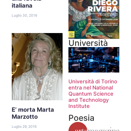
italiana
Luglio 30, 2016
Università
Università di Torino
entra nel National
Quantum Science
and Technology
Institute
E’ morta Marta
Poesia
Marzotto
Luglio 29, 2016