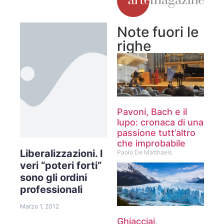
Note fuori le
righe
Pavoni, Bach e il
lupo: cronaca di una
passione tutt’altro
che improbabile
Liberalizzazioni. I
Paolo De Matthaeis
veri “poteri forti”
sono gli ordini
professionali
Marzo 1, 2012
Ghiacciai,