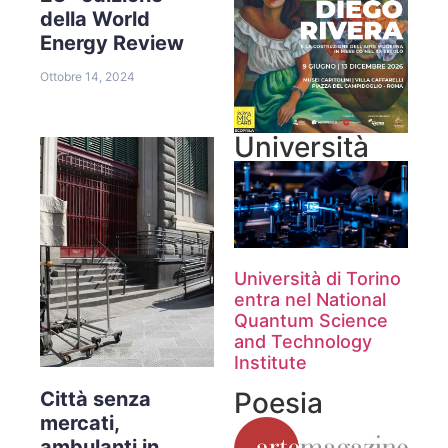
della World
Energy Review
Ottobre 14, 2024
Università
Università di Torino
entra nel National
Quantum Science
and Technology
Institute
Poesia
Città senza
mercati,
ambulanti in