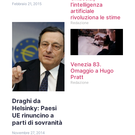
l’intelligenza
Febbraio 21, 2015
artificiale
rivoluziona le stime
Redazione
Venezia 83.
Omaggio a Hugo
Pratt
Redazione
Draghi da
Helsinky: Paesi
UE rinuncino a
parti di sovranità
Novembre 27, 2014