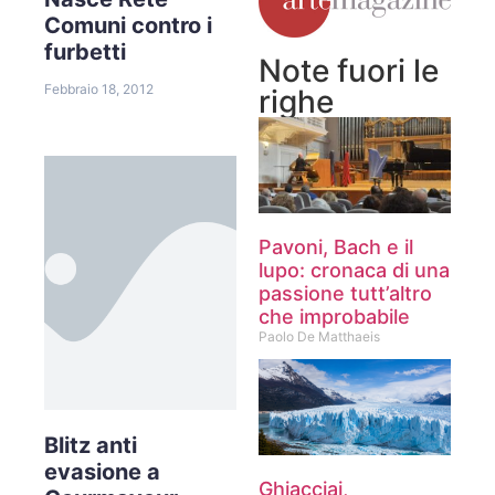
Comuni contro i
furbetti
Note fuori le
Febbraio 18, 2012
righe
Pavoni, Bach e il
lupo: cronaca di una
passione tutt’altro
che improbabile
Paolo De Matthaeis
Blitz anti
evasione a
Ghiacciai,