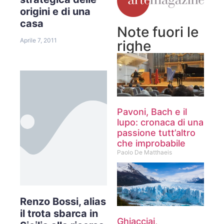
origini e di una
casa
Note fuori le
Aprile 7, 2011
righe
Pavoni, Bach e il
lupo: cronaca di una
passione tutt’altro
che improbabile
Paolo De Matthaeis
Renzo Bossi, alias
il trota sbarca in
Ghiacciai,