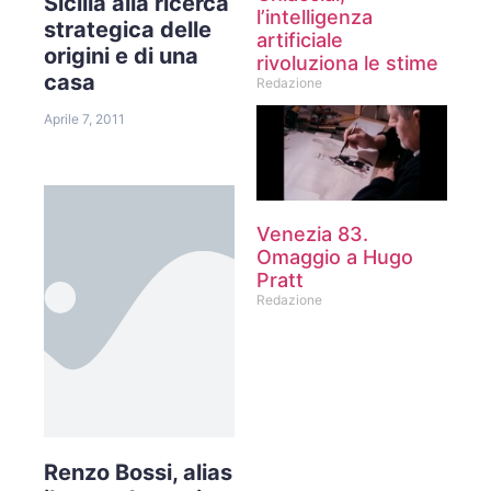
Sicilia alla ricerca
l’intelligenza
strategica delle
artificiale
origini e di una
rivoluziona le stime
casa
Redazione
Aprile 7, 2011
Venezia 83.
Omaggio a Hugo
Pratt
Redazione
Renzo Bossi, alias