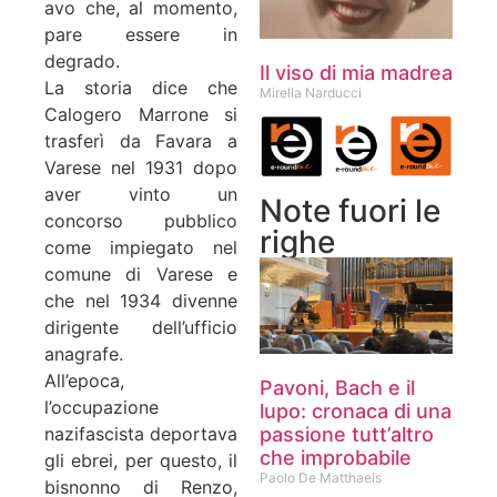
avo che, al momento,
pare essere in
degrado.
Il viso di mia madrea
La storia dice che
Mirella Narducci
Calogero Marrone si
trasferì da Favara a
Varese nel 1931 dopo
aver vinto un
Note fuori le
concorso pubblico
righe
come impiegato nel
comune di Varese e
che nel 1934 divenne
dirigente dell’ufficio
anagrafe.
All’epoca,
Pavoni, Bach e il
l’occupazione
lupo: cronaca di una
passione tutt’altro
nazifascista deportava
che improbabile
gli ebrei, per questo, il
Paolo De Matthaeis
bisnonno di Renzo,