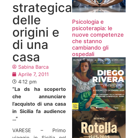
strategica
delle
Psicologia e
origini e
psicoterapia: le
nuove competenze
di una
che stanno
cambiando gli
casa
ospedali
Sabina Barca
Aprile 7, 2011
4:12 pm
“La ds ha scoperto
che annunciare
l’acquisto di una casa
in Sicilia fa audience
…”
VARESE – Primo
viaggio in Sicilia nel