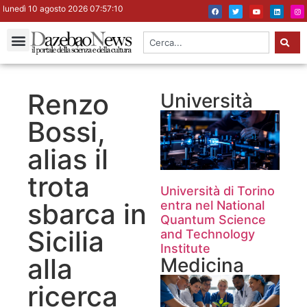
lunedì 10 agosto 2026 07:57:10
Renzo
Università
Bossi,
alias il
trota
Università di Torino
sbarca in
entra nel National
Quantum Science
Sicilia
and Technology
Institute
alla
Medicina
ricerca