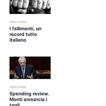
PRIMO PIANO
I fallimenti, un
record tutto
italiano
PRIMO PIANO
Spending review.
Monti annuncia i
tagli