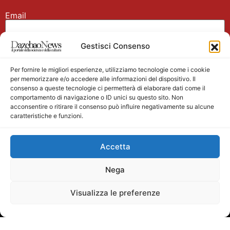
Email
Gestisci Consenso
Nome
Per fornire le migliori esperienze, utilizziamo tecnologie come i cookie
per memorizzare e/o accedere alle informazioni del dispositivo. Il
consenso a queste tecnologie ci permetterà di elaborare dati come il
comportamento di navigazione o ID unici su questo sito. Non
acconsentire o ritirare il consenso può influire negativamente su alcune
caratteristiche e funzioni.
Main partner
Accetta
Nega
Visualizza le preferenze
Testata giornalistica registrata presso il Tribunale di
Velletri n. 1/2011 del 27/01/2011 Direttore responsabile
Alessandro Ambrosin Redazione +39 338 4911077 per