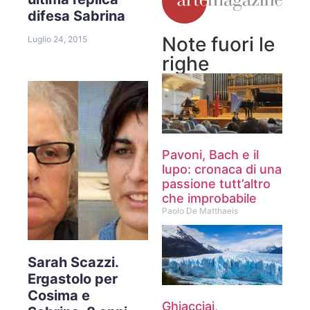
difesa Sabrina
Note fuori le
Luglio 24, 2015
righe
Pavoni, Bach e il
lupo: cronaca di una
passione tutt’altro
che improbabile
Paolo De Matthaeis
Sarah Scazzi.
Ergastolo per
Cosima e
Ghiacciai,