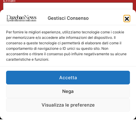
Gestisci Consenso
Nome
Per fornire le migliori esperienze, utilizziamo tecnologie come i cookie
per memorizzare e/o accedere alle informazioni del dispositivo. Il
consenso a queste tecnologie ci permetterà di elaborare dati come il
comportamento di navigazione o ID unici su questo sito. Non
acconsentire o ritirare il consenso può influire negativamente su alcune
caratteristiche e funzioni.
Main partner
Accetta
Nega
Visualizza le preferenze
Testata giornalistica registrata presso il Tribunale di
Velletri n. 1/2011 del 27/01/2011 Direttore responsabile
Alessandro Ambrosin Redazione +39 338 4911077 per
info scrivi a:
mediasurfer@dazebaonews.it