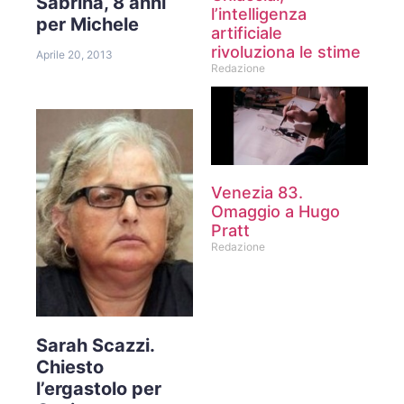
Sabrina, 8 anni
l’intelligenza
per Michele
artificiale
rivoluziona le stime
Aprile 20, 2013
Redazione
Venezia 83.
Omaggio a Hugo
Pratt
Redazione
Sarah Scazzi.
Chiesto
l’ergastolo per