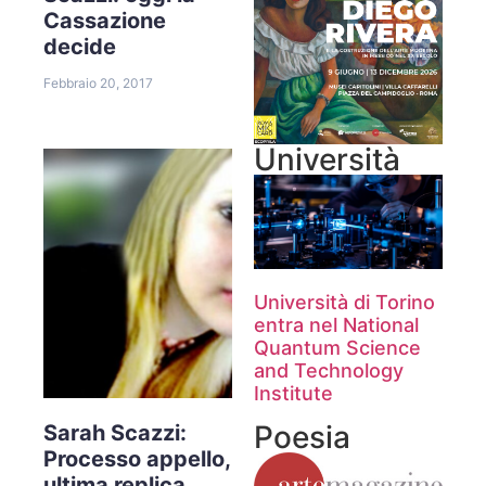
Cassazione
decide
Febbraio 20, 2017
Università
Università di Torino
entra nel National
Quantum Science
and Technology
Institute
Poesia
Sarah Scazzi:
Processo appello,
ultima replica