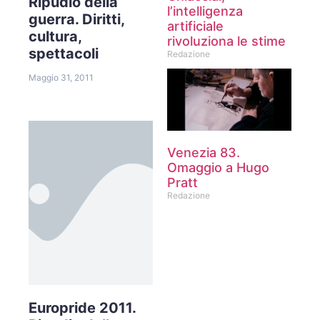
Ripudio della
l’intelligenza
guerra. Diritti,
artificiale
cultura,
rivoluziona le stime
spettacoli
Redazione
Maggio 31, 2011
Venezia 83.
Omaggio a Hugo
Pratt
Redazione
Europride 2011.