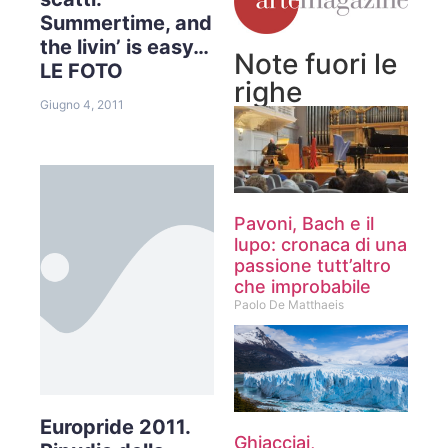
Summertime, and
the livin’ is easy…
Note fuori le
LE FOTO
righe
Giugno 4, 2011
Pavoni, Bach e il
lupo: cronaca di una
passione tutt’altro
che improbabile
Paolo De Matthaeis
Europride 2011.
Ghiacciai,