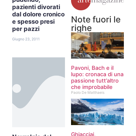
pazienti divorati
dal dolore cronico
Note fuori le
e spesso presi
righe
per pazzi
Giugno 23, 2011
Pavoni, Bach e il
lupo: cronaca di una
passione tutt’altro
che improbabile
Paolo De Matthaeis
Ghiacciai,