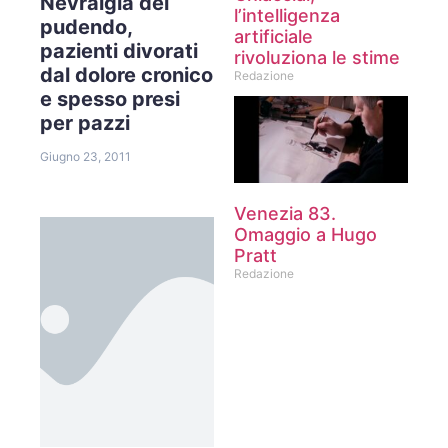
Nevralgia del
l’intelligenza
pudendo,
artificiale
pazienti divorati
rivoluziona le stime
dal dolore cronico
Redazione
e spesso presi
per pazzi
Giugno 23, 2011
Venezia 83.
Omaggio a Hugo
Pratt
Redazione