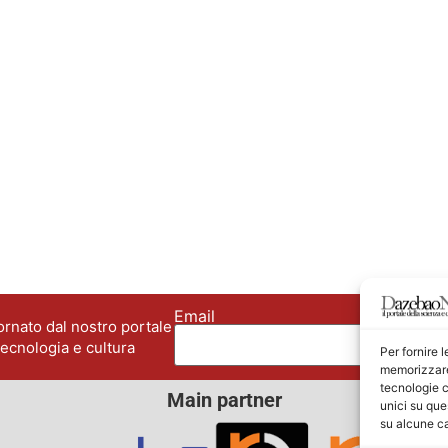
Email
No
rnato dal nostro portale
tecnologia e cultura
Per fornire 
memorizzare 
tecnologie c
Main partner
unici su que
su alcune ca