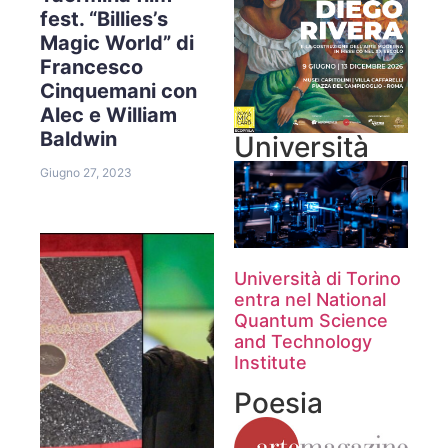
fest. “Billies’s
Magic World” di
Francesco
Cinquemani con
Alec e William
Baldwin
Università
Giugno 27, 2023
Università di Torino
entra nel National
Quantum Science
and Technology
Institute
Poesia