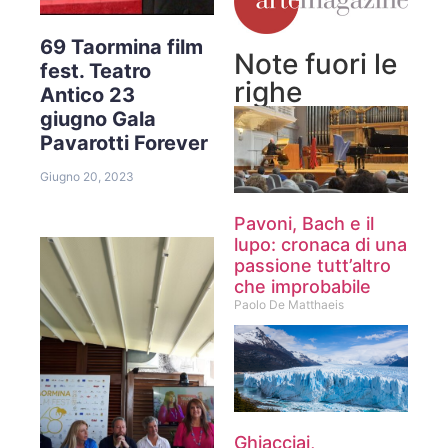
69 Taormina film
Note fuori le
fest. Teatro
righe
Antico 23
giugno Gala
Pavarotti Forever
Giugno 20, 2023
Pavoni, Bach e il
lupo: cronaca di una
passione tutt’altro
che improbabile
Paolo De Matthaeis
Ghiacciai,