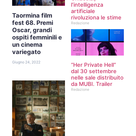
l’intelligenza
artificiale
Taormina film
rivoluziona le stime
fest 68. Premi
Redazione
Oscar, grandi
ospiti femminili e
un cinema
variegato
Giugno 24, 2022
“Her Private Hell”
dal 30 settembre
nelle sale distribuito
da MUBI. Trailer
Redazione