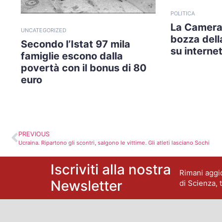
POLITICA
La Camera
UNCATEGORIZED
bozza della
Secondo l’Istat 97 mila
su internet
famiglie escono dalla
povertà con il bonus di 80
euro
PREVIOUS
Ucraina. Ripartono gli scontri, salgono le vittime. Gli atleti lasciano Sochi
Iscriviti alla nostra
Rimani aggio
Newsletter
di Scienza, 