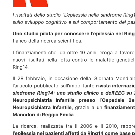
I risultati dello studio “L’epilessia nella sindrome Ri
sullo sviluppo cognitivo e sul comportamento
dei paz
Uno studio pilota per conoscere l’epilessia nel Rin
fianco della ricerca scientifica.
I finanziamenti che, da oltre 10 anni, eroga a favore 
nuovi risultati nella lotta contro le malattie geneti
Ring14.
Il 28 febbraio, in occasione della Giornata Mondia
l’articolo pubblicato sull’importante
rivista internaz
sindrome Ring14: uno studio clinico e dell’EEG su 
Neuropsichiatria Infantile presso l’Ospedale Be
Neuropsichiatra Infantile
, grazie a un
finanziamen
Manodori di Reggio Emilia
.
La ricerca, realizzata tra il 2006 e il 2010, rap
l’epilessia nei pazienti affetti da Ring14 come base per