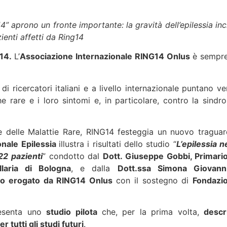
ng14” aprono un fronte importante:
la gravità dell’epilessia in
ienti affetti da Ring14
g14.
L’
Associazione Internazionale RING14 Onlus
è sempre
di ricercatori italiani e a livello internazionale puntano ve
che rare e i loro sintomi e, in particolare, contro la sindr
le delle Malattie Rare, RING14 festeggia un nuovo traguar
ionale Epilessia
illustra i risultati dello studio “
L’epilessia n
22 pazienti
” condotto dal
Dott. Giuseppe Gobbi, Primario
llaria di Bologna
, e dalla
Dott.ssa Simona Giovanni
to erogato da RING14 Onlus
con il sostegno di
Fondazi
presenta uno
studio pilota
che, per la prima volta,
descr
 tutti gli studi futuri
.