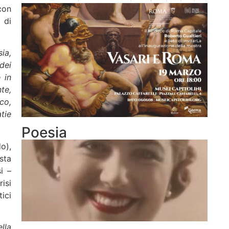
con
 di
ia,
dei
 in
te,
co,
tie
Poesia
o),
sta
i –
isi
ici
lla