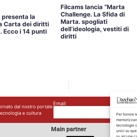
Filcams lancia “Marta
Challenge. La Sfida di
 presenta la
Marta. spogliati
 Carta dei diritti
dell’ideologia, vestiti di
. Ecco i 14 punti
diritti
Email
No
rnato dal nostro portale
tecnologia e cultura
Per fornire 
memorizzare 
tecnologie c
Main partner
unici su que
su alcune ca