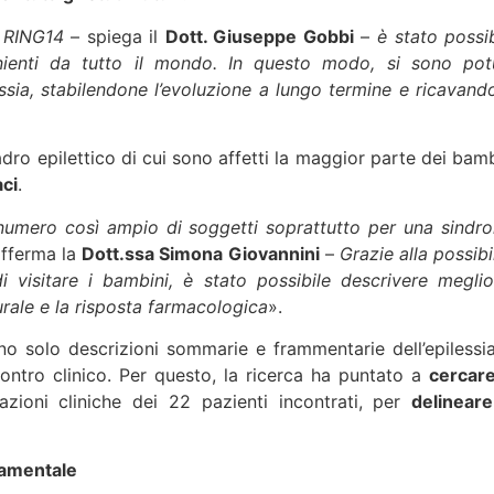
e RING14
– spiega il
Dott. Giuseppe Gobbi
–
è stato possib
enienti da tutto il mondo. In questo modo, si sono pot
lessia, stabilendone l’evoluzione a lungo termine e ricavand
adro epilettico di cui sono affetti la maggior parte dei bamb
aci
.
n numero così ampio di soggetti soprattutto per una sindr
fferma la
Dott.ssa Simona Giovannini
–
Grazie alla possibi
i visitare i bambini, è stato possibile descrivere meglio
aturale e la risposta farmacologica
».
ano solo descrizioni sommarie e frammentarie dell’epilessia
contro clinico. Per questo, la ricerca ha puntato a
cercare
azioni cliniche dei 22 pazienti incontrati, per
delineare
tamentale