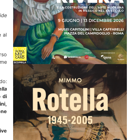
cide
 al
rso
ome
do:
ella
 di
ni,
one
ive