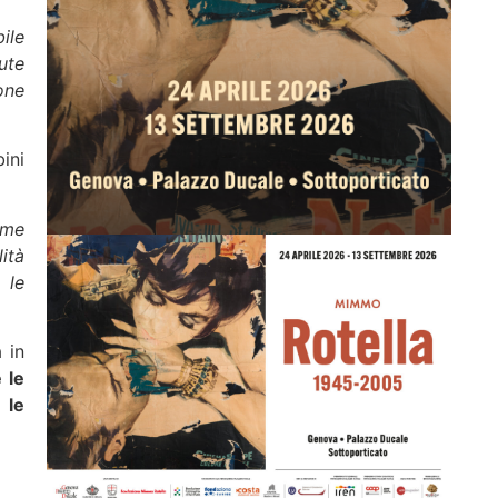
ile
ute
one
ini
ome
lità
 le
 in
 le
 le