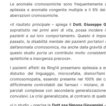
Le anomalie cromosomiche sono frequentemente ass
epilessia e anomalie congenite multiple e il 6% dei 
aberrazioni cromosomiche.
«
Il risultato principale
– spiega il
Dott. Giuseppe 
soprattutto nei primi anni di vita, possa incidere
pazienti e sul loro comportamento. Questo è import
passato, la disabilità mentale dei pazienti portato
dall’anomalia cromosomica, ma anche dalla gravità de
questo studio porta un contributo molto consistente
epilettiche a insorgenza precoce
».
I pazienti affetti da Ring14 presentano epilessia a 
disturbo del linguaggio, microcefalia, dismorfismi
cromosomopatia, essendo presente nel 100% dei cas
difficilmente controllabili dai farmaci – iniziano, 
parziali complesse con secondaria generalizzazione, 
convulsivi. Le crisi generalizzate, al contrario di quell
«
Lo studio
– precisa la
Dott.ssa Simona Giovannini