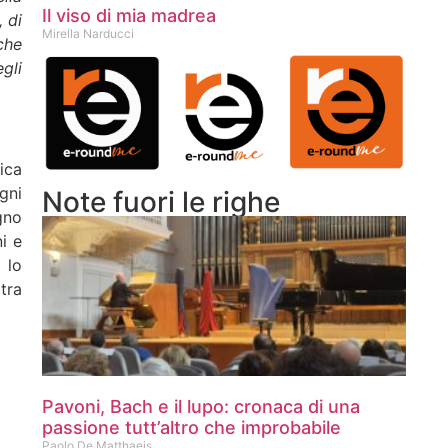
Il viso di mia madrea
 di
Mirella Narducci
che
gli
ica
gni
Note fuori le righe
gno
i e
 lo
tra
Pavoni, Bach e il lupo: cronaca di una
passione tutt’altro che improbabile
Paolo De Matthaeis