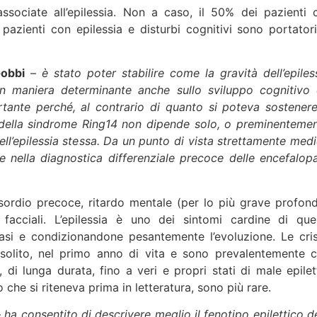
ociate all’epilessia. Non a caso, il 50% dei pazienti 
pazienti con epilessia e disturbi cognitivi sono portatori
Gobbi
–
è stato poter stabilire come la gravità dell’epiless
 in maniera determinante anche sullo sviluppo cognitivo 
ante perché, al contrario di quanto si poteva sostenere
ri della sindrome Ring14 non dipende solo, o preminentemen
ll’epilessia stessa. Da un punto di vista strettamente medi
 nella diagnostica differenziale precoce delle encefalopa
esordio precoce, ritardo mentale (per lo più grave profond
 facciali. L’epilessia è uno dei sintomi cardine di que
i e condizionandone pesantemente l’evoluzione. Le cris
di solito, nel primo anno di vita e sono prevalentemente cr
di lunga durata, fino a veri e propri stati di male epilett
o che si riteneva prima in letteratura, sono più rare.
–
ha consentito di descrivere meglio il fenotipo epilettico de