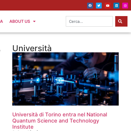
IA
ABOUT US
e
Università
Università di Torino entra nel National
Quantum Science and Technology
Institute