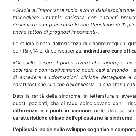
«
Grazie all’importante ruolo svolto dall’Associazion
raccogliere un’ampia casistica con pazienti prov
descrivere con precisione le caratteristiche dell’epi
anche fattori di prognosi importanti
».
Lo studio è nato dall’esigenza di chiarire meglio il qu
con Ring14 e, di conseguenza,
individuare cure effic
«
Ci risulta essere il primo lavoro che raggruppi u
così rara e con relativamente pochi casi al mondo
– a
di accedere a informazioni cliniche dettagliate e d
caratteristiche cliniche dell’epilessia, la sua storia n
Data la rarità della sindrome, in letteratura si avev
questi pazienti, che di rado coincidevano con il ris
differenze e i punti in comune
nelle diverse situ
caratteristiche chiave dell’epilessia nella sindrome
.
L’epilessia incide sullo sviluppo cognitivo e compor