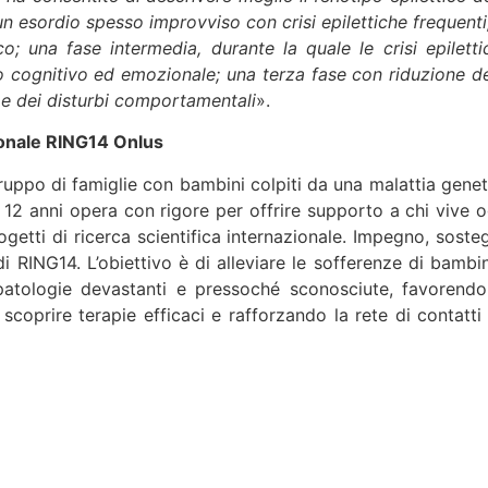
un esordio spesso improvviso con crisi epilettiche frequenti,
co; una fase intermedia, durante la quale le crisi epiletti
ppo cognitivo ed emozionale; una terza fase con riduzione de
a e dei disturbi comportamentali
».
ionale RING14 Onlus
ruppo di famiglie con bambini colpiti da una malattia genet
12 anni opera con rigore per offrire supporto a chi vive o
ogetti di ricerca scientifica internazionale. Impegno, soste
i RING14. L’obiettivo è di alleviare le sofferenze di bambin
patologie devastanti e pressoché sconosciute, favorendo
coprire terapie efficaci e rafforzando la rete di contatti 