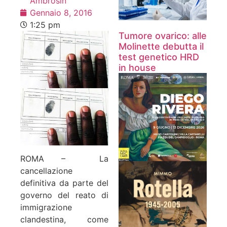
Ambrosin
Gennaio 8, 2016
1:25 pm
Tumore ovarico: alle
Molinette debutta il
test genetico HRD
in house
ROMA –
La
cancellazione
definitiva da parte del
governo del reato di
immigrazione
clandestina, come