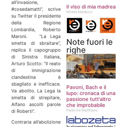
all’invasione,
Il viso di mia madrea
#cosedamatti”, scrive
Mirella Narducci
su Twitter il presidente
della Regione
Lombardia, Roberto
Maroni.
“La Lega
Note fuori le
smetta di sbraitare”,
righe
replica il capogruppo
di Sinistra Italiana,
Arturo Scotto: “Il reato
di immigrazione
clandestina è
sbagliato e inefficace.
Pavoni, Bach e il
Va abolito. La Lega la
lupo: cronaca di una
smetta di strepitare,
passione tutt’altro
Alfano ascolti parole
che improbabile
Paolo De Matthaeis
di Roberti”.
Contraria all’abolizione