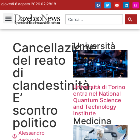
giovedì 6 agosto 2026 02:28:18
Cancellazione
Università
del reato
di
clandestinità.
Università di Torino
E’
entra nel National
Quantum Science
scontro
and Technology
Institute
politico
Medicina
Alessandro