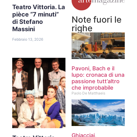
Teatro Vittoria. La
pièce “7 minuti”
Note fuori le
di Stefano
righe
Massini
Febbraio 13, 2026
Pavoni, Bach e il
lupo: cronaca di una
passione tutt’altro
che improbabile
Paolo De Matthaeis
Ghiacciai,