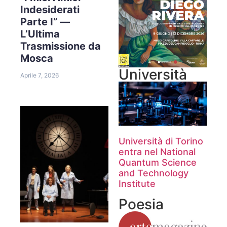
Indesiderati
Parte I” —
L’Ultima
Trasmissione da
Mosca
Università
Aprile 7, 2026
Università di Torino
entra nel National
Quantum Science
and Technology
Institute
Poesia