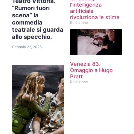
Teatro Vittoria.
l’intelligenza
“Rumori fuori
artificiale
scena” la
rivoluziona le stime
commedia
Redazione
teatrale si guarda
allo specchio.
Gennaio 22, 2026
Venezia 83.
Omaggio a Hugo
Pratt
Redazione