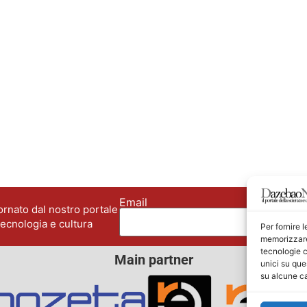
Email
No
rnato dal nostro portale
tecnologia e cultura
Per fornire 
memorizzare 
tecnologie c
Main partner
unici su que
su alcune ca