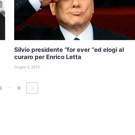
Silvio presidente “for ever “ed elogi al
curaro per Enrico Letta
Giugno 5, 2013
...
3
9