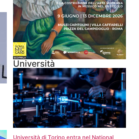
Università
Università di Torino entra nel National