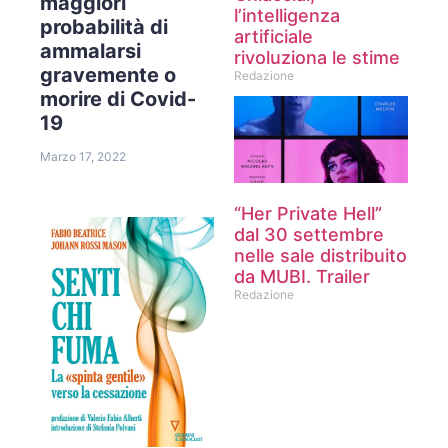
maggiori
l’intelligenza
probabilità di
artificiale
ammalarsi
rivoluziona le stime
gravemente o
Redazione
morire di Covid-
19
Marzo 17, 2022
“Her Private Hell”
dal 30 settembre
nelle sale distribuito
da MUBI. Trailer
Redazione