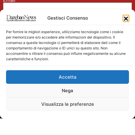
Gestisci Consenso
Nome
Per fornire le migliori esperienze, utilizziamo tecnologie come i cookie
per memorizzare e/o accedere alle informazioni del dispositivo. Il
consenso a queste tecnologie ci permetterà di elaborare dati come il
comportamento di navigazione o ID unici su questo sito. Non
acconsentire o ritirare il consenso può influire negativamente su alcune
caratteristiche e funzioni.
Main partner
Accetta
Nega
Visualizza le preferenze
Testata giornalistica registrata presso il Tribunale di
Velletri n. 1/2011 del 27/01/2011 Direttore responsabile
Alessandro Ambrosin Redazione +39 338 4911077 per
info scrivi a:
mediasurfer@dazebaonews.it